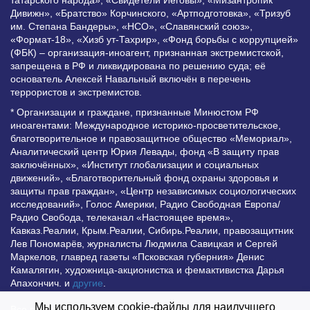
Дивижн», «Братство» Корчинского, «Артподготовка», «Тризуб
им. Степана Бандеры», «НСО», «Славянский союз»,
«Формат-18», «Хизб ут-Тахрир», «Фонд борьбы с коррупцией»
(ФБК) – организация-иноагент, признанная экстремистской,
запрещена в РФ и ликвидирована по решению суда; её
основатель Алексей Навальный включён в перечень
террористов и экстремистов.
* Организации и граждане, признанные Минюстом РФ
иноагентами: Международное историко-просветительское,
благотворительное и правозащитное общество «Мемориал»,
Аналитический центр Юрия Левады, фонд «В защиту прав
заключённых», «Институт глобализации и социальных
движений», «Благотворительный фонд охраны здоровья и
защиты прав граждан», «Центр независимых социологических
исследований», Голос Америки, Радио Свободная Европа/
Радио Свобода, телеканал «Настоящее время»,
Кавказ.Реалии, Крым.Реалии, Сибирь.Реалии, правозащитник
Лев Пономарёв, журналисты Людмила Савицкая и Сергей
Маркелов, главред газеты «Псковская губерния» Денис
Камалягин, художница-акционистка и фемактивистка Дарья
Апахончич. и
другие
.
Мы используем cookie-файлы для наилучшего
Все права защищены и охраняются законом. Любое