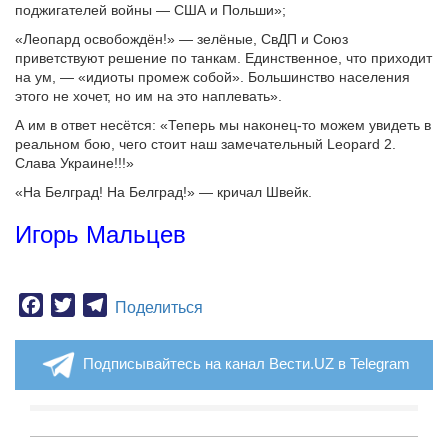
поджигателей войны — США и Польши»;
«Леопард освобождён!» — зелёные, СвДП и Союз
приветствуют решение по танкам. Единственное, что приходит
на ум, — «идиоты промеж собой». Большинство населения
этого не хочет, но им на это наплевать».
А им в ответ несётся: «Теперь мы наконец-то можем увидеть в
реальном бою, чего стоит наш замечательный Leopard 2.
Слава Украине!!!»
«На Белград! На Белград!» — кричал Швейк.
Игорь Мальцев
Facebook
Twitter
Telegram
Поделиться
Подписывайтесь на канал Вести.UZ в Telegram