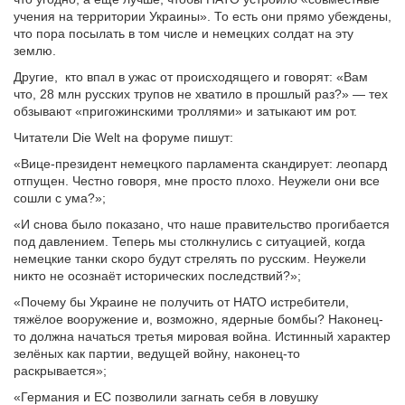
учения на территории Украины». То есть они прямо убеждены,
что пора посылать в том числе и немецких солдат на эту
землю.
Другие, кто впал в ужас от происходящего и говорят: «Вам
что, 28 млн русских трупов не хватило в прошлый раз?» — тех
обзывают «пригожинскими троллями» и затыкают им рот.
Читатели Die Welt на форуме пишут:
«Вице-президент немецкого парламента скандирует: леопард
отпущен. Честно говоря, мне просто плохо. Неужели они все
сошли с ума?»;
«И снова было показано, что наше правительство прогибается
под давлением. Теперь мы столкнулись с ситуацией, когда
немецкие танки скоро будут стрелять по русским. Неужели
никто не осознаёт исторических последствий?»;
«Почему бы Украине не получить от НАТО истребители,
тяжёлое вооружение и, возможно, ядерные бомбы? Наконец-
то должна начаться третья мировая война. Истинный характер
зелёных как партии, ведущей войну, наконец-то
раскрывается»;
«Германия и ЕС позволили загнать себя в ловушку