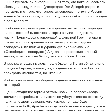
Они в буквальной эйфории — и от того, что наконец сломали
Шольца и вынудили его (утверждает Der Spiegel) разрешить
поставки, и от того, что теперь уж совершенно точно России
конец и Украина победит, и от ощущения себя толпой граждан
в белых пальто.
Особенно стараются дамы и журналисты, которые априори
ничего тяжелей пластиковой карты в руках не держали в
жизни. Политикесса с говорящей фамилией Геринг вчера в
слезах восторга кричала по телевизору: «Леопард на
свободе!» (Это вписка в украинскую пиар-кампанию
«Освободите леопарда».) А дама — профессиональный
теолог, то есть могла бы подумать и о Боге. Но нет.
В газетах внушают мысль: после Украины Путин обязательно
придёт в Берлин, поэтому надо сделать всё, чтобы Россия
проиграла именно там, на Украине.
И обычный читатель-избиратель делится чётко на несколько
категорий.
Одни исходят восторгом от танчиков и на вопрос: «Когда
танчики не сработают и русские не убегут в слезах отовсюду
начиная с древнеукраинского Крыма, то надо будет
поставлять F-16, Apache и так далее?» — они говорят: да всё
что угодно, а ещё лучше, чтобы НАТО устроило «совместные