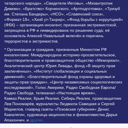
татарского народа», «Свидетели Иеговы», «Мизантропик
Дивижн», «Братство» Корчинского, «Артподготовка», «Тризуб
им. Степана Бандеры», «НСО», «Славянский союз»,
«Формат-18», «Хизб ут-Тахрир», «Фонд борьбы с коррупцией»
(ФБК) – организация-иноагент, признанная экстремистской,
запрещена в РФ и ликвидирована по решению суда; её
основатель Алексей Навальный включён в перечень
террористов и экстремистов.
* Организации и граждане, признанные Минюстом РФ
иноагентами: Международное историко-просветительское,
благотворительное и правозащитное общество «Мемориал»,
Аналитический центр Юрия Левады, фонд «В защиту прав
заключённых», «Институт глобализации и социальных
движений», «Благотворительный фонд охраны здоровья и
защиты прав граждан», «Центр независимых социологических
исследований», Голос Америки, Радио Свободная Европа/
Радио Свобода, телеканал «Настоящее время»,
Кавказ.Реалии, Крым.Реалии, Сибирь.Реалии, правозащитник
Лев Пономарёв, журналисты Людмила Савицкая и Сергей
Маркелов, главред газеты «Псковская губерния» Денис
Камалягин, художница-акционистка и фемактивистка Дарья
Апахончич. и
другие
.