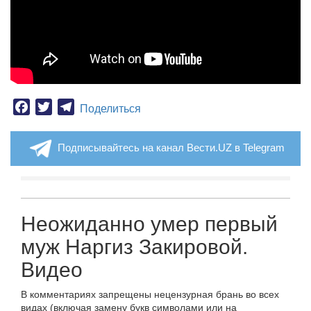
Facebook
Twitter
Telegram
Поделиться
Подписывайтесь на канал Вести.UZ в Telegram
Неожиданно умер первый
муж Наргиз Закировой.
Видео
В комментариях запрещены нецензурная брань во всех
видах (включая замену букв символами или на