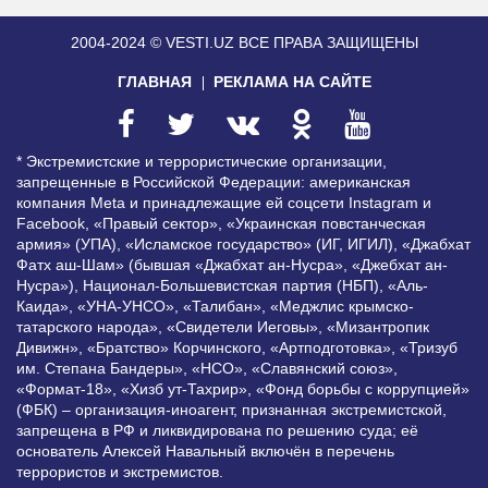
2004-2024 © VESTI.UZ
ВСЕ ПРАВА ЗАЩИЩЕНЫ
ГЛАВНАЯ
РЕКЛАМА НА САЙТЕ
* Экстремистские и террористические организации,
запрещенные в Российской Федерации: американская
компания Meta и принадлежащие ей соцсети Instagram и
Facebook, «Правый сектор», «Украинская повстанческая
армия» (УПА), «Исламское государство» (ИГ, ИГИЛ), «Джабхат
Фатх аш-Шам» (бывшая «Джабхат ан-Нусра», «Джебхат ан-
Нусра»), Национал-Большевистская партия (НБП), «Аль-
Каида», «УНА-УНСО», «Талибан», «Меджлис крымско-
татарского народа», «Свидетели Иеговы», «Мизантропик
Дивижн», «Братство» Корчинского, «Артподготовка», «Тризуб
им. Степана Бандеры», «НСО», «Славянский союз»,
«Формат-18», «Хизб ут-Тахрир», «Фонд борьбы с коррупцией»
(ФБК) – организация-иноагент, признанная экстремистской,
запрещена в РФ и ликвидирована по решению суда; её
основатель Алексей Навальный включён в перечень
террористов и экстремистов.