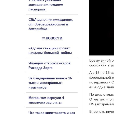
У «новых россиян»
массово отнимают
паспорта
США цинично отказались
от договоренностей в
Анкоридже
/// НОВОСТИ
«Адские санкции» грозят
началом большой войны
Всему виной о
Японцам откроют остров
состояния в у
Рихарда Зорге
А с 15 по 16 
корональной м
За бандеровцев воюют 16
поверхности С
тысяч иностранных
еще одна знач
наемников.
По шкале клас
Мигрантам вернули 4
Отметим, что 
миллиона зарплаты.
G5 (экстремал
Впрочем, ниче
Что такое криптокарта и как