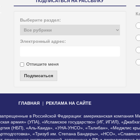
ПОДПИСАТЬСЯ НА РАССЫЛКУ
К
Выберите раздел:
Электронный адрес:
Отпишите меня
Подписаться
ГЛАВНАЯ
РЕКЛАМА НА САЙТЕ
, запрещенные в Российской Федерации: американская компания Me
еская армия» (УПА), «Исламское государство» (ИГ, ИГИЛ), «Джабх
артия (НБП), «Аль-Каида», «УНА-УНСО», «Талибан», «Меджлис кры
Артподготовка», «Тризуб им. Степана Бандеры», «НСО», «Славянск
нт, признанная экстремистской, запрещена в РФ и ликвидирована 