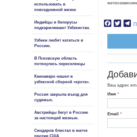
метеозависимы
использовать в
повседневной жизни
Индийцы и белорусы
Facebook
Twitter
Te
П
подкармливают Узбекистан.
Узбеки любят кататься в
Россию.
В Псковскую область
потянулись переселенцы
Добав
Каннаваро нашел в
узбекской сборной «крота».
Ваш адрес ema
Имя
*
Россия закрыла въезд для
судимых.
Австрийцы бегут в Россию
Email
*
за настоящей жизнью.
Синдаров блистал в матче
против США