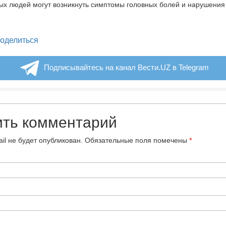
х людей могут возникнуть симптомы головных болей и нарушения 
legram
оделиться
Подписывайтесь на канал Вести.UZ в Telegram
ить комментарий
il не будет опубликован.
Обязательные поля помечены
*