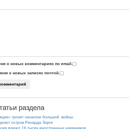
ня о новых комментариях по email.
еня о новых записях почтой.
татьи раздела
нкции» грозят началом большой войны
роют остров Рихарда Зорге
цев воюют 16 тысяч иностранных наемников.