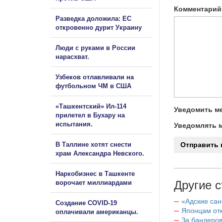
Комментарий
Разведка доложила: ЕС
откровенно дурит Украину
Люди с руками в России
нарасхват.
Узбеков отлавливали на
футбольном ЧМ в США
«Ташкентский» Ил-114
Уведомить ме
прилетел в Бухару на
испытания.
Уведомлять м
В Таллине хотят снести
храм Александра Невского.
Наркобизнес в Ташкенте
Другие с
ворочает миллиардами
«Адские са
Создание COVID-19
Японцам отк
оплачивали американцы.
За бандеров