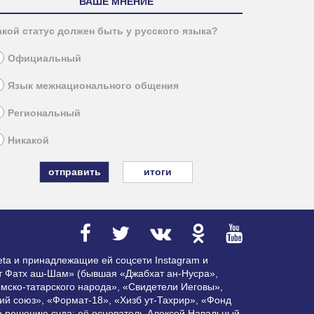
ВАШЕ МНЕНИЕ
акой статус должен быть у русского языка?
Официальный
Язык межнационального общения
Региональный
Никакой
итоги
ta и принадлежащие ей соцсети Instagram и
ат Фатх аш-Шам» (бывшая «Джабхат ан-Нусра»,
мско-татарского народа», «Свидетели Иеговы»,
ий союз», «Формат-18», «Хизб ут-Тахрир», «Фонд
по решению суда; её основатель Алексей Навальный