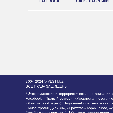
FACEBOOK
ОДНОКЛАССНИКИ
2004-2024 © VESTI.UZ
ВСЕ ПРАВА ЗАЩИЩЕНЫ
* Экстремистские и террористические организации
Facebook, «Правый сектор», «Украинская повстанч
«Джебхат ан-Нусра»), Национал-Большевистская п
«Мизантропик Дивижн», «Братство» Корчинского, «
борьбы с коррупцией» (ФБК) – организация-иноаге