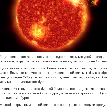
бщая солнечная активность, перешедшая несколько дней назад из
меренное, и группе пятен, появившихся на видимой стороне Солнц
августа на светиле произошли 3 заметные вспышки с последующим
ассы. Большое количество плотной солнечной плазмы. была выбр
олнца и через 2-3 суток этот выброс заденет Землю, значит, нас бу
ительная геомагнитная буря.
сификация геомагнитных бурь ей было присвоен индекс интенсивн
по этой шкале магнитные бури подразделяются на уровни от G1 (с
ьно сильные бури).
м особо серьезным нашей планете это не грозит, но медики предуп