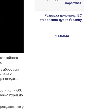
нарасхват.
Разведка доложила: ЕС
откровенно дурит Украину
/// РЕКЛАМА
 спокойного
а.
и выбросами
ошена с
дет ожидать
ости Кр=7 G3.
лабые бури) до
реждают, что у