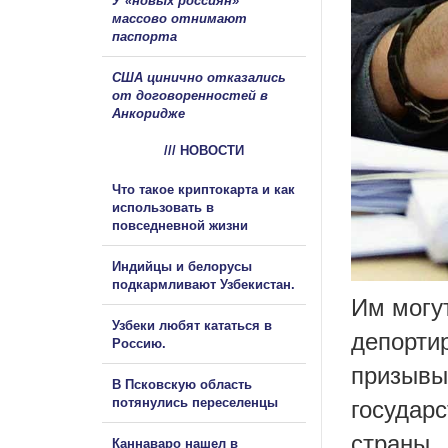
У «новых россиян»
массово отнимают
паспорта
США цинично отказались
от договоренностей в
Анкоридже
/// НОВОСТИ
Что такое криптокарта и как
использовать в
повседневной жизни
Индийцы и белорусы
подкармливают Узбекистан.
Им могут
Узбеки любят кататься в
депортир
Россию.
призывы
В Псковскую область
потянулись переселенцы
государс
страны.
Каннаваро нашел в