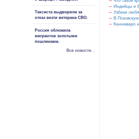
Что такое к
Индийцы и 
Таксиста выдворили за
Узбеки любя
отказ везти ветерана СВО.
В Псковскую
Каннаваро н
Россия обложила
мигрантов золотыми
пошлинами.
Все новости...