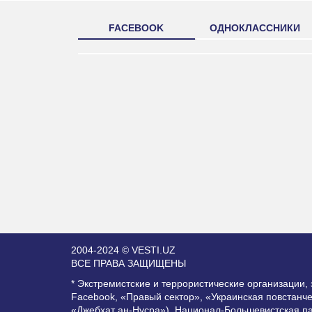
FACEBOOK
ОДНОКЛАССНИКИ
2004-2024 © VESTI.UZ
ВСЕ ПРАВА ЗАЩИЩЕНЫ
* Экстремистские и террористические организации
Facebook, «Правый сектор», «Украинская повстанч
«Джебхат ан-Нусра»), Национал-Большевистская п