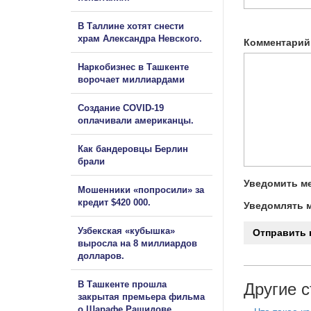
В Таллине хотят снести
храм Александра Невского.
Комментарий
Наркобизнес в Ташкенте
ворочает миллиардами
Создание COVID-19
оплачивали американцы.
Как бандеровцы Берлин
брали
Уведомить ме
Мошенники «попросили» за
кредит $420 000.
Уведомлять м
Узбекская «кубышка»
выросла на 8 миллиардов
долларов.
В Ташкенте прошла
Другие с
закрытая премьера фильма
о Шарафе Рашидове.