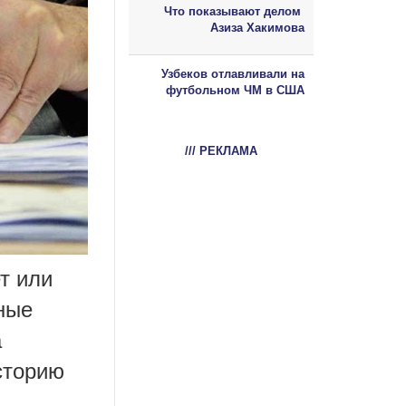
Что показывают делом
Азиза Хакимова
Узбеков отлавливали на
футбольном ЧМ в США
/// РЕКЛАМА
т или
ные
а
сторию