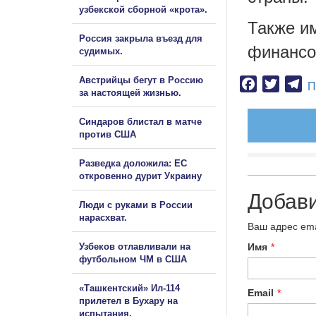
узбекской сборной «крота».
Также им
Россия закрыла въезд для
финансо
судимых.
Австрийцы бегут в Россию
Facebook
Twitter
Te
П
за настоящей жизнью.
Синдаров блистал в матче
против США
Разведка доложила: ЕС
откровенно дурит Украину
Добав
Люди с руками в России
нарасхват.
Ваш адрес ema
Узбеков отлавливали на
Имя
*
футбольном ЧМ в США
«Ташкентский» Ил-114
Email
*
прилетел в Бухару на
испытания.