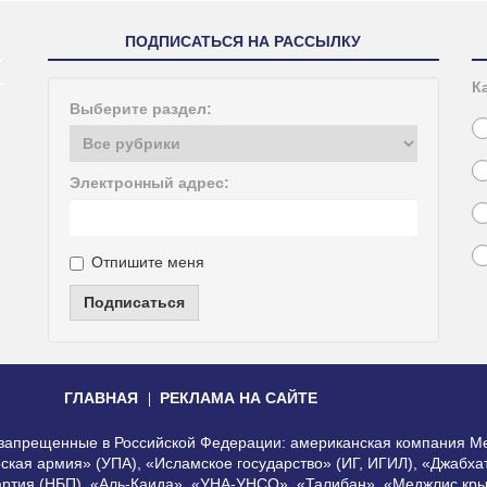
ПОДПИСАТЬСЯ НА РАССЫЛКУ
К
Выберите раздел:
Электронный адрес:
Отпишите меня
Подписаться
ГЛАВНАЯ
РЕКЛАМА НА САЙТЕ
, запрещенные в Российской Федерации: американская компания Me
еская армия» (УПА), «Исламское государство» (ИГ, ИГИЛ), «Джабх
артия (НБП), «Аль-Каида», «УНА-УНСО», «Талибан», «Меджлис кры