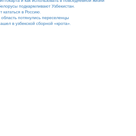
риптокарта и как использовать в повседневной жизни
белорусы подкармливают Узбекистан.
т кататься в Россию.
 область потянулись переселенцы
ашел в узбекской сборной «крота».