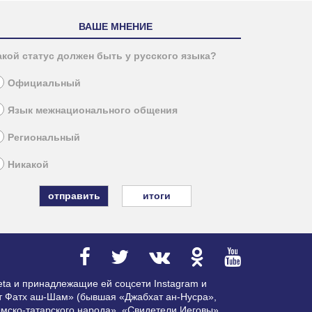
ВАШЕ МНЕНИЕ
акой статус должен быть у русского языка?
Официальный
Язык межнационального общения
Региональный
Никакой
итоги
ta и принадлежащие ей соцсети Instagram и
ат Фатх аш-Шам» (бывшая «Джабхат ан-Нусра»,
мско-татарского народа», «Свидетели Иеговы»,