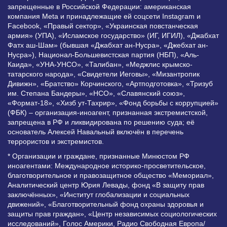
запрещенные в Российской Федерации: американская
компания Meta и принадлежащие ей соцсети Instagram и
Facebook, «Правый сектор», «Украинская повстанческая
армия» (УПА), «Исламское государство» (ИГ, ИГИЛ), «Джабхат
Фатх аш-Шам» (бывшая «Джабхат ан-Нусра», «Джебхат ан-
Нусра»), Национал-Большевистская партия (НБП), «Аль-
Каида», «УНА-УНСО», «Талибан», «Меджлис крымско-
татарского народа», «Свидетели Иеговы», «Мизантропик
Дивижн», «Братство» Корчинского, «Артподготовка», «Тризуб
им. Степана Бандеры», «НСО», «Славянский союз»,
«Формат-18», «Хизб ут-Тахрир», «Фонд борьбы с коррупцией»
(ФБК) – организация-иноагент, признанная экстремистской,
запрещена в РФ и ликвидирована по решению суда; её
основатель Алексей Навальный включён в перечень
террористов и экстремистов.
* Организации и граждане, признанные Минюстом РФ
иноагентами: Международное историко-просветительское,
благотворительное и правозащитное общество «Мемориал»,
Аналитический центр Юрия Левады, фонд «В защиту прав
заключённых», «Институт глобализации и социальных
движений», «Благотворительный фонд охраны здоровья и
защиты прав граждан», «Центр независимых социологических
исследований», Голос Америки, Радио Свободная Европа/