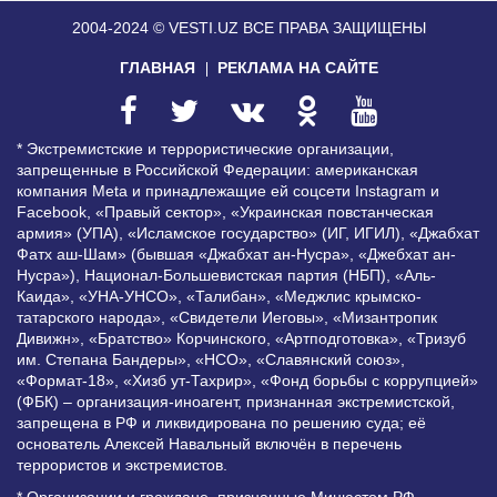
2004-2024 © VESTI.UZ
ВСЕ ПРАВА ЗАЩИЩЕНЫ
ГЛАВНАЯ
РЕКЛАМА НА САЙТЕ
* Экстремистские и террористические организации,
запрещенные в Российской Федерации: американская
компания Meta и принадлежащие ей соцсети Instagram и
Facebook, «Правый сектор», «Украинская повстанческая
армия» (УПА), «Исламское государство» (ИГ, ИГИЛ), «Джабхат
Фатх аш-Шам» (бывшая «Джабхат ан-Нусра», «Джебхат ан-
Нусра»), Национал-Большевистская партия (НБП), «Аль-
Каида», «УНА-УНСО», «Талибан», «Меджлис крымско-
татарского народа», «Свидетели Иеговы», «Мизантропик
Дивижн», «Братство» Корчинского, «Артподготовка», «Тризуб
им. Степана Бандеры», «НСО», «Славянский союз»,
«Формат-18», «Хизб ут-Тахрир», «Фонд борьбы с коррупцией»
(ФБК) – организация-иноагент, признанная экстремистской,
запрещена в РФ и ликвидирована по решению суда; её
основатель Алексей Навальный включён в перечень
террористов и экстремистов.
* Организации и граждане, признанные Минюстом РФ