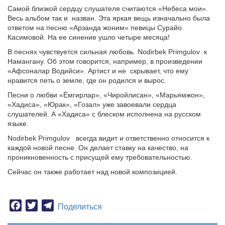
Самой близкой сердцу слушателя считаются «Небеса мои».
Весь альбом так и назван. Эта яркая вещь изначально была
ответом на песню «Арзанда жоним» певицы Сурайо
Касимовой. На ее синение ушло четыре месяца!
В песнях чувствуется сильная любовь Nodirbek Primgulov к
Намангану. Об этом говорится, например, в произведении
«Афсоналар Водийси». Артист и не скрывает, что ему
нравится петь о земле, где он родился и вырос.
Песни о любви «Ёмгирлар», «Чиройлисан», «Марьямжон»,
«Хадиса», «Юрак», «Гозал» уже завоевали сердца
слушателей. А «Хадиса» с блеском исполнена на русском
языке.
Nodirbek Primgulov всегда видит и ответственно относится к
каждой новой песне. Он делает ставку на качество, на
проникновенность с присущей ему требовательностью.
Сейчас он также работает над новой композицией.
Facebook
Twitter
Telegram
Поделиться