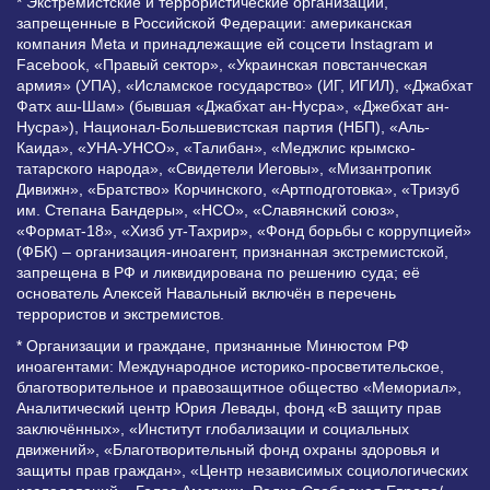
* Экстремистские и террористические организации,
запрещенные в Российской Федерации: американская
компания Meta и принадлежащие ей соцсети Instagram и
Facebook, «Правый сектор», «Украинская повстанческая
армия» (УПА), «Исламское государство» (ИГ, ИГИЛ), «Джабхат
Фатх аш-Шам» (бывшая «Джабхат ан-Нусра», «Джебхат ан-
Нусра»), Национал-Большевистская партия (НБП), «Аль-
Каида», «УНА-УНСО», «Талибан», «Меджлис крымско-
татарского народа», «Свидетели Иеговы», «Мизантропик
Дивижн», «Братство» Корчинского, «Артподготовка», «Тризуб
им. Степана Бандеры», «НСО», «Славянский союз»,
«Формат-18», «Хизб ут-Тахрир», «Фонд борьбы с коррупцией»
(ФБК) – организация-иноагент, признанная экстремистской,
запрещена в РФ и ликвидирована по решению суда; её
основатель Алексей Навальный включён в перечень
террористов и экстремистов.
* Организации и граждане, признанные Минюстом РФ
иноагентами: Международное историко-просветительское,
благотворительное и правозащитное общество «Мемориал»,
Аналитический центр Юрия Левады, фонд «В защиту прав
заключённых», «Институт глобализации и социальных
движений», «Благотворительный фонд охраны здоровья и
защиты прав граждан», «Центр независимых социологических