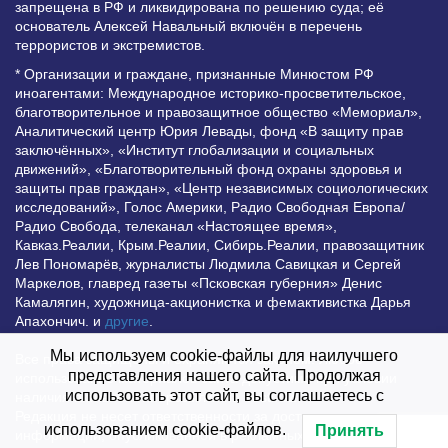
запрещена в РФ и ликвидирована по решению суда; её
основатель Алексей Навальный включён в перечень
террористов и экстремистов.
* Организации и граждане, признанные Минюстом РФ
иноагентами: Международное историко-просветительское,
благотворительное и правозащитное общество «Мемориал»,
Аналитический центр Юрия Левады, фонд «В защиту прав
заключённых», «Институт глобализации и социальных
движений», «Благотворительный фонд охраны здоровья и
защиты прав граждан», «Центр независимых социологических
исследований», Голос Америки, Радио Свободная Европа/
Радио Свобода, телеканал «Настоящее время»,
Кавказ.Реалии, Крым.Реалии, Сибирь.Реалии, правозащитник
Лев Пономарёв, журналисты Людмила Савицкая и Сергей
Маркелов, главред газеты «Псковская губерния» Денис
Камалягин, художница-акционистка и фемактивистка Дарья
Апахончич. и
другие
.
Мы используем cookie-файлы для наилучшего
Все права защищены и охраняются законом. Любое
представления нашего сайта. Продолжая
использование материалов сайта допустимо при условии
использовать этот сайт, вы соглашаетесь с
наличия активной гиперссылки на Vesti.UZ.
Редакция не несет ответственности за достоверность
использованием cookie-файлов.
Принять
информации, опубликованной в рекламных объявлениях.