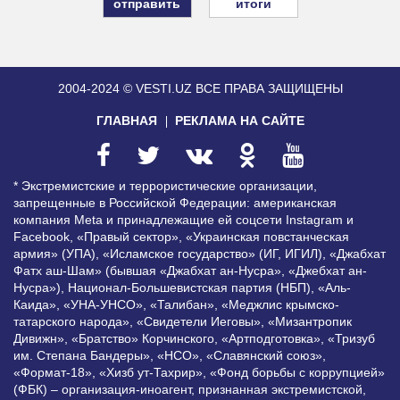
итоги
2004-2024 © VESTI.UZ
ВСЕ ПРАВА ЗАЩИЩЕНЫ
ГЛАВНАЯ
РЕКЛАМА НА САЙТЕ
* Экстремистские и террористические организации,
запрещенные в Российской Федерации: американская
компания Meta и принадлежащие ей соцсети Instagram и
Facebook, «Правый сектор», «Украинская повстанческая
армия» (УПА), «Исламское государство» (ИГ, ИГИЛ), «Джабхат
Фатх аш-Шам» (бывшая «Джабхат ан-Нусра», «Джебхат ан-
Нусра»), Национал-Большевистская партия (НБП), «Аль-
Каида», «УНА-УНСО», «Талибан», «Меджлис крымско-
татарского народа», «Свидетели Иеговы», «Мизантропик
Дивижн», «Братство» Корчинского, «Артподготовка», «Тризуб
им. Степана Бандеры», «НСО», «Славянский союз»,
«Формат-18», «Хизб ут-Тахрир», «Фонд борьбы с коррупцией»
(ФБК) – организация-иноагент, признанная экстремистской,