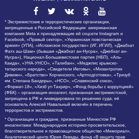
* Экстремистские и террористические организации,
запрещенные в Российской Федерации: американская
компания Meta и принадлежащие ей соцсети Instagram и
Facebook, «Правый сектор», «Украинская повстанческая
армия» (УПА), «Исламское государство» (ИГ, ИГИЛ), «Джабхат
Фатх аш-Шам» (бывшая «Джабхат ан-Нусра», «Джебхат ан-
Нусра»), Национал-Большевистская партия (НБП), «Аль-
Каида», «УНА-УНСО», «Талибан», «Меджлис крымско-
татарского народа», «Свидетели Иеговы», «Мизантропик
Дивижн», «Братство» Корчинского, «Артподготовка», «Тризуб
им. Степана Бандеры», «НСО», «Славянский союз»,
«Формат-18», «Хизб ут-Тахрир», «Фонд борьбы с коррупцией»
(ФБК) – организация-иноагент, признанная экстремистской,
запрещена в РФ и ликвидирована по решению суда; её
основатель Алексей Навальный включён в перечень
террористов и экстремистов.
* Организации и граждане, признанные Минюстом РФ
иноагентами: Международное историко-просветительское,
благотворительное и правозащитное общество «Мемориал»,
Аналитический центр Юрия Левады, фонд «В защиту прав