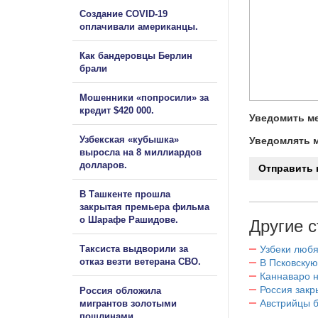
Создание COVID-19
оплачивали американцы.
Как бандеровцы Берлин
брали
Мошенники «попросили» за
кредит $420 000.
Уведомить ме
Узбекская «кубышка»
Уведомлять м
выросла на 8 миллиардов
долларов.
В Ташкенте прошла
закрытая премьера фильма
о Шарафе Рашидове.
Другие с
Таксиста выдворили за
Узбеки любя
отказ везти ветерана СВО.
В Псковскую
Каннаваро н
Россия закр
Россия обложила
Австрийцы б
мигрантов золотыми
пошлинами.