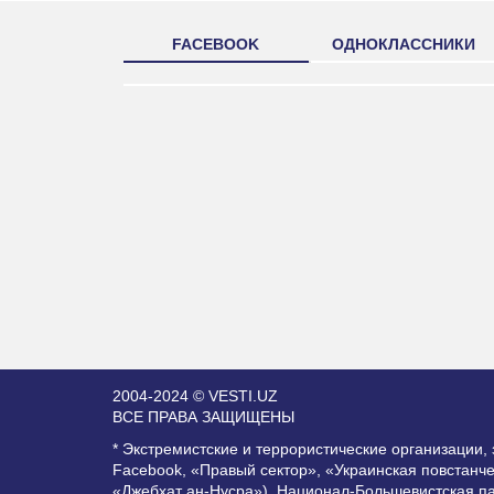
FACEBOOK
ОДНОКЛАССНИКИ
2004-2024 © VESTI.UZ
ВСЕ ПРАВА ЗАЩИЩЕНЫ
* Экстремистские и террористические организации
Facebook, «Правый сектор», «Украинская повстанч
«Джебхат ан-Нусра»), Национал-Большевистская п