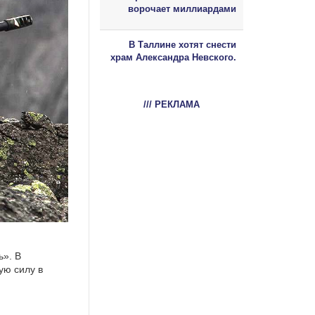
ворочает миллиардами
В Таллине хотят снести
храм Александра Невского.
/// РЕКЛАМА
ь». В
ую силу в