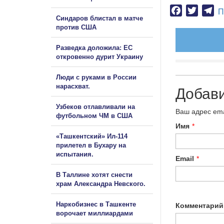
Facebook
Twitter
Te
П
Синдаров блистал в матче
против США
Разведка доложила: ЕС
откровенно дурит Украину
Люди с руками в России
нарасхват.
Добав
Узбеков отлавливали на
Ваш адрес ema
футбольном ЧМ в США
Имя
*
«Ташкентский» Ил-114
прилетел в Бухару на
испытания.
Email
*
В Таллине хотят снести
храм Александра Невского.
Наркобизнес в Ташкенте
Комментарий
ворочает миллиардами