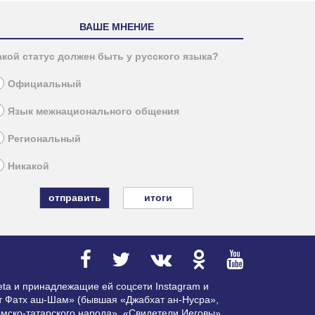
ВАШЕ МНЕНИЕ
акой статус должен быть у русского языка?
Официальный
Язык межнационального общения
Региональный
Никакой
итоги
ta и принадлежащие ей соцсети Instagram и
ат Фатх аш-Шам» (бывшая «Джабхат ан-Нусра»,
мско-татарского народа», «Свидетели Иеговы»,