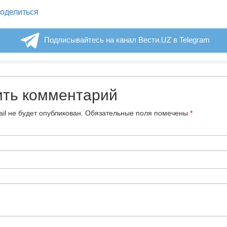
legram
оделиться
Подписывайтесь на канал Вести.UZ в Telegram
ить комментарий
il не будет опубликован.
Обязательные поля помечены
*