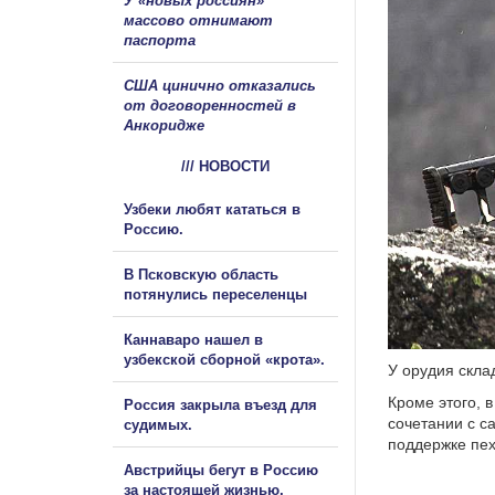
У «новых россиян»
массово отнимают
паспорта
США цинично отказались
от договоренностей в
Анкоридже
/// НОВОСТИ
Узбеки любят кататься в
Россию.
В Псковскую область
потянулись переселенцы
Каннаваро нашел в
узбекской сборной «крота».
У орудия скла
Кроме этого, 
Россия закрыла въезд для
сочетании с 
судимых.
поддержке пех
Австрийцы бегут в Россию
за настоящей жизнью.