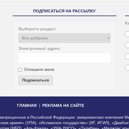
ПОДПИСАТЬСЯ НА РАССЫЛКУ
К
Выберите раздел:
Электронный адрес:
Отпишите меня
Подписаться
ГЛАВНАЯ
РЕКЛАМА НА САЙТЕ
, запрещенные в Российской Федерации: американская компания Me
еская армия» (УПА), «Исламское государство» (ИГ, ИГИЛ), «Джабх
артия (НБП), «Аль-Каида», «УНА-УНСО», «Талибан», «Меджлис кры