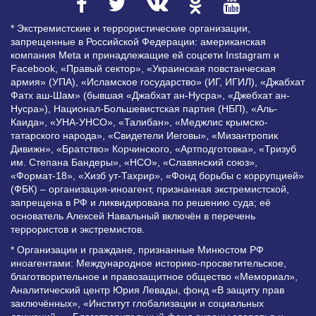
* Экстремистские и террористические организации,
запрещенные в Российской Федерации: американская
компания Meta и принадлежащие ей соцсети Instagram и
Facebook, «Правый сектор», «Украинская повстанческая
армия» (УПА), «Исламское государство» (ИГ, ИГИЛ), «Джабхат
Фатх аш-Шам» (бывшая «Джабхат ан-Нусра», «Джебхат ан-
Нусра»), Национал-Большевистская партия (НБП), «Аль-
Каида», «УНА-УНСО», «Талибан», «Меджлис крымско-
татарского народа», «Свидетели Иеговы», «Мизантропик
Дивижн», «Братство» Корчинского, «Артподготовка», «Тризуб
им. Степана Бандеры», «НСО», «Славянский союз»,
«Формат-18», «Хизб ут-Тахрир», «Фонд борьбы с коррупцией»
(ФБК) – организация-иноагент, признанная экстремистской,
запрещена в РФ и ликвидирована по решению суда; её
основатель Алексей Навальный включён в перечень
террористов и экстремистов.
* Организации и граждане, признанные Минюстом РФ
иноагентами: Международное историко-просветительское,
благотворительное и правозащитное общество «Мемориал»,
Аналитический центр Юрия Левады, фонд «В защиту прав
заключённых», «Институт глобализации и социальных