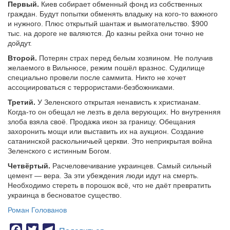
Первый.
Киев собирает обменный фонд из собственных
граждан. Будут попытки обменять владыку на кого-то важного
и нужного. Плюс открытый шантаж и вымогательство. $900
тыс. на дороге не валяются. До казны рейха они точно не
дойдут.
Второй.
Потерян страх перед белым хозяином. Не получив
желаемого в Вильнюсе, режим пошёл вразнос. Судилище
специально провели после саммита. Никто не хочет
ассоциироваться с террористами-безбожниками.
Третий.
У Зеленского открытая ненависть к христианам.
Когда-то он обещал не лезть в дела верующих. Но внутренняя
злоба взяла своё. Продажа икон за границу. Обещания
захоронить мощи или выставить их на аукцион. Создание
сатанинской раскольничьей церкви. Это неприкрытая война
Зеленского с истинным Богом.
Четвёртый.
Расчеловечивание украинцев. Самый сильный
цемент — вера. За эти убеждения люди идут на смерть.
Необходимо стереть в порошок всё, что не даёт превратить
украинца в бесноватое существо.
Роман Голованов
Facebook
Twitter
Telegram