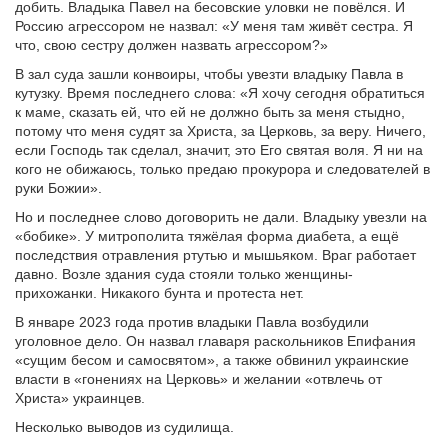
добить. Владыка Павел на бесовские уловки не повёлся. И
Россию агрессором не назвал: «У меня там живёт сестра. Я
что, свою сестру должен назвать агрессором?»
В зал суда зашли конвоиры, чтобы увезти владыку Павла в
кутузку. Время последнего слова: «Я хочу сегодня обратиться
к маме, сказать ей, что ей не должно быть за меня стыдно,
потому что меня судят за Христа, за Церковь, за веру. Ничего,
если Господь так сделал, значит, это Его святая воля. Я ни на
кого не обижаюсь, только предаю прокурора и следователей в
руки Божии».
Но и последнее слово договорить не дали. Владыку увезли на
«бобике». У митрополита тяжёлая форма диабета, а ещё
последствия отравления ртутью и мышьяком. Враг работает
давно. Возле здания суда стояли только женщины-
прихожанки. Никакого бунта и протеста нет.
В январе 2023 года против владыки Павла возбудили
уголовное дело. Он назвал главаря раскольников Епифания
«сущим бесом и самосвятом», а также обвинил украинские
власти в «гонениях на Церковь» и желании «отвлечь от
Христа» украинцев.
Несколько выводов из судилища.