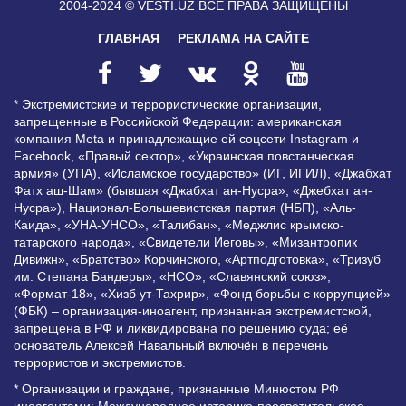
2004-2024 © VESTI.UZ
ВСЕ ПРАВА ЗАЩИЩЕНЫ
ГЛАВНАЯ
РЕКЛАМА НА САЙТЕ
* Экстремистские и террористические организации,
запрещенные в Российской Федерации: американская
компания Meta и принадлежащие ей соцсети Instagram и
Facebook, «Правый сектор», «Украинская повстанческая
армия» (УПА), «Исламское государство» (ИГ, ИГИЛ), «Джабхат
Фатх аш-Шам» (бывшая «Джабхат ан-Нусра», «Джебхат ан-
Нусра»), Национал-Большевистская партия (НБП), «Аль-
Каида», «УНА-УНСО», «Талибан», «Меджлис крымско-
татарского народа», «Свидетели Иеговы», «Мизантропик
Дивижн», «Братство» Корчинского, «Артподготовка», «Тризуб
им. Степана Бандеры», «НСО», «Славянский союз»,
«Формат-18», «Хизб ут-Тахрир», «Фонд борьбы с коррупцией»
(ФБК) – организация-иноагент, признанная экстремистской,
запрещена в РФ и ликвидирована по решению суда; её
основатель Алексей Навальный включён в перечень
террористов и экстремистов.
* Организации и граждане, признанные Минюстом РФ