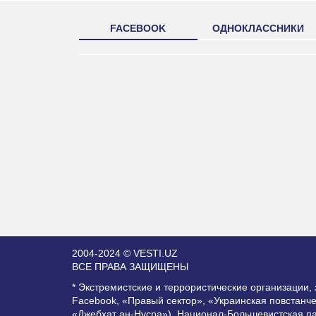
FACEBOOK
ОДНОКЛАССНИКИ
2004-2024 © VESTI.UZ
ВСЕ ПРАВА ЗАЩИЩЕНЫ
* Экстремистские и террористические организации
Facebook, «Правый сектор», «Украинская повстанч
«Джебхат ан-Нусра»), Национал-Большевистская п