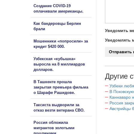
Создание COVID-19
оплачивали американцы.
Как бандеровцы Берлин
брали
Уведомить ме
Уведомлять м
Мошенники «попросили» за
кредит $420 000.
Узбекская «кубышка»
выросла на 8 миллиардов
долларов.
Другие с
В Ташкенте прошла
Узбеки любя
закрытая премьера фильма
В Псковскую
о Шарафе Рашидове.
Каннаваро н
Россия закр
Таксиста выдворили за
Австрийцы б
отказ везти ветерана СВО.
Россия обложила
мигрантов золотыми
пошлинами.