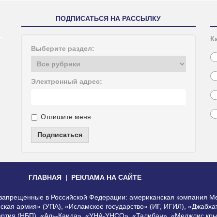
ПОДПИСАТЬСЯ НА РАССЫЛКУ
К
Выберите раздел:
Электронный адрес:
Отпишите меня
Подписаться
ГЛАВНАЯ
РЕКЛАМА НА САЙТЕ
, запрещенные в Российской Федерации: американская компания Me
еская армия» (УПА), «Исламское государство» (ИГ, ИГИЛ), «Джабх
артия (НБП), «Аль-Каида», «УНА-УНСО», «Талибан», «Меджлис кры