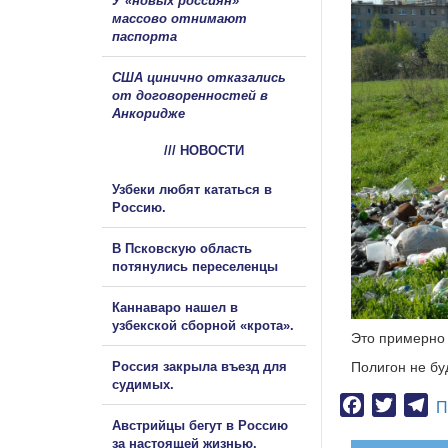
У «новых россиян»
массово отнимают
паспорта
США цинично отказались
от договоренностей в
Анкоридже
/// НОВОСТИ
Узбеки любят кататься в
Россию.
В Псковскую область
потянулись переселенцы
Каннаваро нашел в
узбекской сборной «крота».
Это примерно 
Полигон не бу
Россия закрыла въезд для
судимых.
Facebook
Twitter
Te
П
Австрийцы бегут в Россию
за настоящей жизнью.