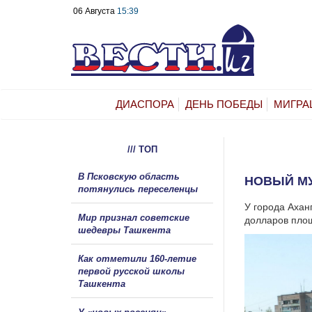
06 Августа
15:39
ДИАСПОРА
ДЕНЬ ПОБЕДЫ
МИГРА
/// ТОП
В Псковскую область
НОВЫЙ МУ
потянулись переселенцы
У города Ахан
Мир признал советские
долларов площ
шедевры Ташкента
Как отметили 160-летие
первой русской школы
Ташкента