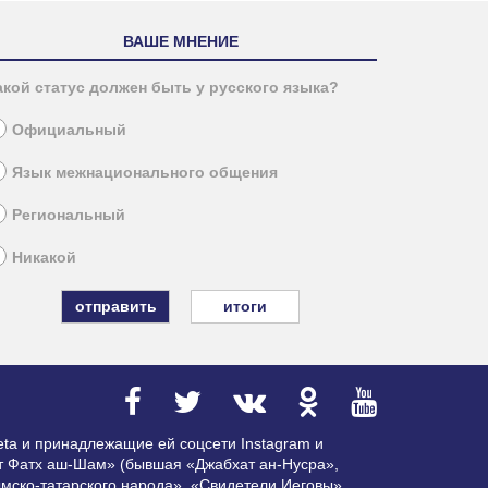
ВАШЕ МНЕНИЕ
акой статус должен быть у русского языка?
Официальный
Язык межнационального общения
Региональный
Никакой
итоги
ta и принадлежащие ей соцсети Instagram и
ат Фатх аш-Шам» (бывшая «Джабхат ан-Нусра»,
мско-татарского народа», «Свидетели Иеговы»,