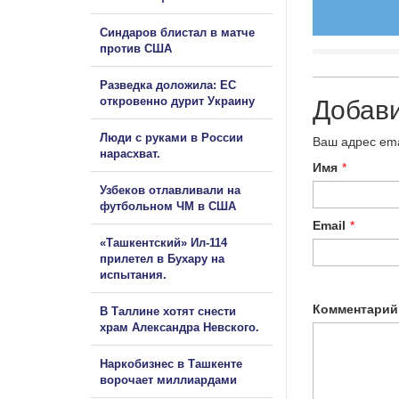
Синдаров блистал в матче
против США
Разведка доложила: ЕС
откровенно дурит Украину
Добав
Люди с руками в России
Ваш адрес ema
нарасхват.
Имя
*
Узбеков отлавливали на
футбольном ЧМ в США
Email
*
«Ташкентский» Ил-114
прилетел в Бухару на
испытания.
Комментарий
В Таллине хотят снести
храм Александра Невского.
Наркобизнес в Ташкенте
ворочает миллиардами