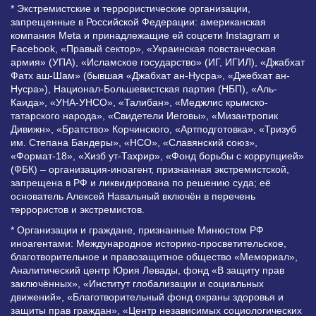
* Экстремистские и террористические организации,
запрещенные в Российской Федерации: американская
компания Meta и принадлежащие ей соцсети Instagram и
Facebook, «Правый сектор», «Украинская повстанческая
армия» (УПА), «Исламское государство» (ИГ, ИГИЛ), «Джабхат
Фатх аш-Шам» (бывшая «Джабхат ан-Нусра», «Джебхат ан-
Нусра»), Национал-Большевистская партия (НБП), «Аль-
Каида», «УНА-УНСО», «Талибан», «Меджлис крымско-
татарского народа», «Свидетели Иеговы», «Мизантропик
Дивижн», «Братство» Корчинского, «Артподготовка», «Тризуб
им. Степана Бандеры», «НСО», «Славянский союз»,
«Формат-18», «Хизб ут-Тахрир», «Фонд борьбы с коррупцией»
(ФБК) – организация-иноагент, признанная экстремистской,
запрещена в РФ и ликвидирована по решению суда; её
основатель Алексей Навальный включён в перечень
террористов и экстремистов.
* Организации и граждане, признанные Минюстом РФ
иноагентами: Международное историко-просветительское,
благотворительное и правозащитное общество «Мемориал»,
Аналитический центр Юрия Левады, фонд «В защиту прав
заключённых», «Институт глобализации и социальных
движений», «Благотворительный фонд охраны здоровья и
защиты прав граждан», «Центр независимых социологических