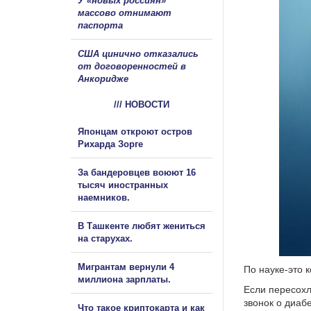
У «новых россиян»
массово отнимают
паспорта
США цинично отказались
от договоренностей в
Анкоридже
/// НОВОСТИ
Японцам откроют остров
Рихарда Зорге
За бандеровцев воюют 16
тысяч иностранных
наемников.
В Ташкенте любят жениться
на старухах.
Мигрантам вернули 4
По науке-это 
миллиона зарплаты.
Если пересохл
звонок о диаб
Что такое криптокарта и как