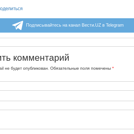
legram
оделиться
Подписывайтесь на канал Вести.UZ в Telegram
ить комментарий
il не будет опубликован.
Обязательные поля помечены
*