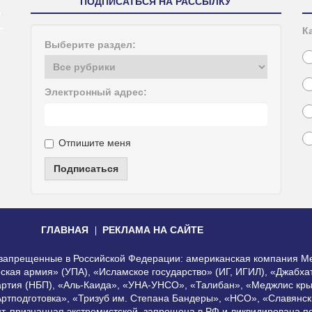
ПОДПИСАТЬСЯ НА РАССЫЛКУ
К
Выберите раздел:
Электронный адрес:
Отпишите меня
Подписаться
ГЛАВНАЯ
РЕКЛАМА НА САЙТЕ
, запрещенные в Российской Федерации: американская компания Me
еская армия» (УПА), «Исламское государство» (ИГ, ИГИЛ), «Джабх
артия (НБП), «Аль-Каида», «УНА-УНСО», «Талибан», «Меджлис кры
Артподготовка», «Тризуб им. Степана Бандеры», «НСО», «Славянск
нт, признанная экстремистской, запрещена в РФ и ликвидирована 