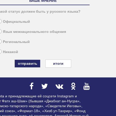
ВАШЕ МНЕНИЕ
акой статус должен быть у русского языка?
Официальный
Язык межнационального общения
Региональный
Никакой
итоги
ta и принадлежащие ей соцсети Instagram и
ат Фатх аш-Шам» (бывшая «Джабхат ан-Нусра»,
мско-татарского народа», «Свидетели Иеговы»,
ий союз», «Формат-18», «Хизб ут-Тахрир», «Фонд
по решению суда; её основатель Алексей Навальный