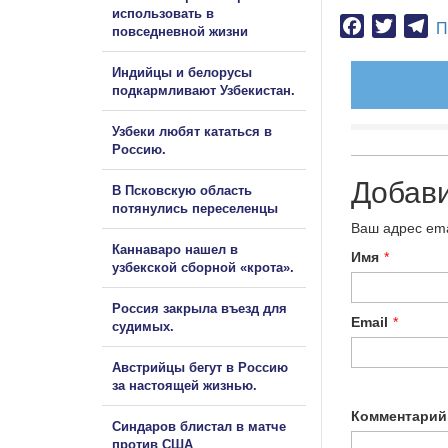
использовать в
Facebook
Twitter
Te
П
повседневной жизни
Индийцы и белорусы
подкармливают Узбекистан.
Узбеки любят кататься в
Россию.
Добав
В Псковскую область
потянулись переселенцы
Ваш адрес ema
Каннаваро нашел в
Имя
*
узбекской сборной «крота».
Россия закрыла въезд для
Email
*
судимых.
Австрийцы бегут в Россию
за настоящей жизнью.
Комментарий
Синдаров блистал в матче
против США