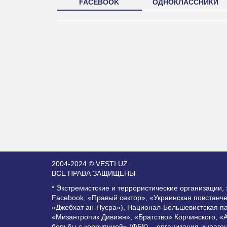
FACEBOOK
ОДНОКЛАССНИКИ
2004-2024 © VESTI.UZ
ВСЕ ПРАВА ЗАЩИЩЕНЫ
* Экстремистские и террористические организации
Facebook, «Правый сектор», «Украинская повстанч
«Джебхат ан-Нусра»), Национал-Большевистская п
«Мизантропик Дивижн», «Братство» Корчинского, «
борьбы с коррупцией» (ФБК) – организация-иноаге