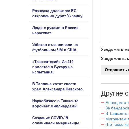
Разведка доложила: ЕС
откровенно дурит Украину
Люди с руками в России
нарасхват.
Узбеков отлавливали на
Уведомить ме
футбольном ЧМ в США
Уведомлять м
«Ташкентский» Ил-114
прилетел в Бухару на
испытания.
В Таллине хотят снести
храм Александра Невского.
Другие с
Наркобизнес в Ташкенте
Японцам отк
ворочает миллиардами
За бандеров
В Ташкенте 
Создание COVID-19
Мигрантам в
оплачивали американцы.
Что такое к