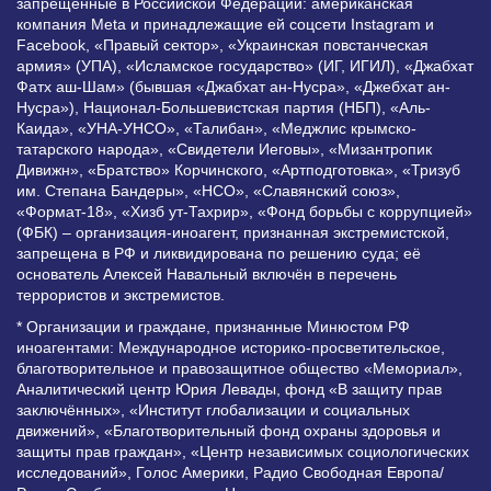
запрещенные в Российской Федерации: американская
компания Meta и принадлежащие ей соцсети Instagram и
Facebook, «Правый сектор», «Украинская повстанческая
армия» (УПА), «Исламское государство» (ИГ, ИГИЛ), «Джабхат
Фатх аш-Шам» (бывшая «Джабхат ан-Нусра», «Джебхат ан-
Нусра»), Национал-Большевистская партия (НБП), «Аль-
Каида», «УНА-УНСО», «Талибан», «Меджлис крымско-
татарского народа», «Свидетели Иеговы», «Мизантропик
Дивижн», «Братство» Корчинского, «Артподготовка», «Тризуб
им. Степана Бандеры», «НСО», «Славянский союз»,
«Формат-18», «Хизб ут-Тахрир», «Фонд борьбы с коррупцией»
(ФБК) – организация-иноагент, признанная экстремистской,
запрещена в РФ и ликвидирована по решению суда; её
основатель Алексей Навальный включён в перечень
террористов и экстремистов.
* Организации и граждане, признанные Минюстом РФ
иноагентами: Международное историко-просветительское,
благотворительное и правозащитное общество «Мемориал»,
Аналитический центр Юрия Левады, фонд «В защиту прав
заключённых», «Институт глобализации и социальных
движений», «Благотворительный фонд охраны здоровья и
защиты прав граждан», «Центр независимых социологических
исследований», Голос Америки, Радио Свободная Европа/