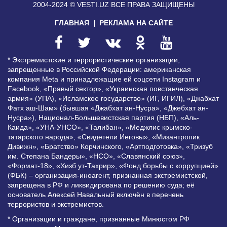
2004-2024 © VESTI.UZ
ВСЕ ПРАВА ЗАЩИЩЕНЫ
ГЛАВНАЯ
РЕКЛАМА НА САЙТЕ
* Экстремистские и террористические организации,
запрещенные в Российской Федерации: американская
компания Meta и принадлежащие ей соцсети Instagram и
Facebook, «Правый сектор», «Украинская повстанческая
армия» (УПА), «Исламское государство» (ИГ, ИГИЛ), «Джабхат
Фатх аш-Шам» (бывшая «Джабхат ан-Нусра», «Джебхат ан-
Нусра»), Национал-Большевистская партия (НБП), «Аль-
Каида», «УНА-УНСО», «Талибан», «Меджлис крымско-
татарского народа», «Свидетели Иеговы», «Мизантропик
Дивижн», «Братство» Корчинского, «Артподготовка», «Тризуб
им. Степана Бандеры», «НСО», «Славянский союз»,
«Формат-18», «Хизб ут-Тахрир», «Фонд борьбы с коррупцией»
(ФБК) – организация-иноагент, признанная экстремистской,
запрещена в РФ и ликвидирована по решению суда; её
основатель Алексей Навальный включён в перечень
террористов и экстремистов.
* Организации и граждане, признанные Минюстом РФ