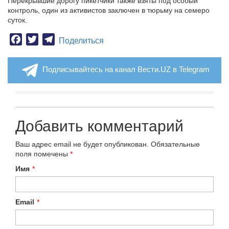
Перекрывшие дорогу пикетчики также взяты под особый
контроль, один из активистов заключен в тюрьму на семеро
суток.
Facebook
Twitter
Telegram
Поделиться
Подписывайтесь на канал Вести.UZ в Telegram
Добавить комментарий
Ваш адрес email не будет опубликован.
Обязательные
поля помечены
*
Имя
*
Email
*