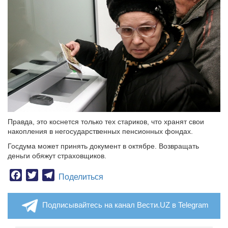
Правда, это коснется только тех стариков, что хранят свои
накопления в негосударственных пенсионных фондах.
Госдума может принять документ в октябре. Возвращать
деньги обяжут страховщиков.
Facebook
Twitter
Telegram
Поделиться
Подписывайтесь на канал Вести.UZ в Telegram