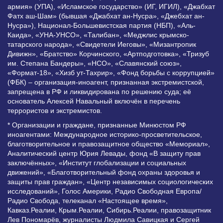
армия» (УПА), «Исламское государство» (ИГ, ИГИЛ), «Джабхат
Фатх аш-Шам» (бывшая «Джабхат ан-Нусра», «Джебхат ан-
Нусра»), Национал-Большевистская партия (НБП), «Аль-
Каида», «УНА-УНСО», «Талибан», «Меджлис крымско-
татарского народа», «Свидетели Иеговы», «Мизантропик
Дивижн», «Братство» Корчинского, «Артподготовка», «Тризуб
им. Степана Бандеры», «НСО», «Славянский союз»,
«Формат-18», «Хизб ут-Тахрир», «Фонд борьбы с коррупцией»
(ФБК) – организация-иноагент, признанная экстремистской,
запрещена в РФ и ликвидирована по решению суда; её
основатель Алексей Навальный включён в перечень
террористов и экстремистов.
* Организации и граждане, признанные Минюстом РФ
иноагентами: Международное историко-просветительское,
благотворительное и правозащитное общество «Мемориал»,
Аналитический центр Юрия Левады, фонд «В защиту прав
заключённых», «Институт глобализации и социальных
движений», «Благотворительный фонд охраны здоровья и
защиты прав граждан», «Центр независимых социологических
исследований», Голос Америки, Радио Свободная Европа/
Радио Свобода, телеканал «Настоящее время»,
Кавказ.Реалии, Крым.Реалии, Сибирь.Реалии, правозащитник
Лев Пономарёв, журналисты Людмила Савицкая и Сергей