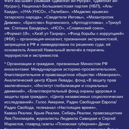
Фатх аш-Шам» (бывшая «Джабхат ан-Нусра», «Джебхат ан-
Нусра»), Национал-Большевистская партия (НБП), «Аль-
Каида», «УНА-УНСО», «Талибан», «Меджлис крымско-
татарского народа», «Свидетели Иеговы», «Мизантропик
Дивижн», «Братство» Корчинского, «Артподготовка», «Тризуб
им. Степана Бандеры», «НСО», «Славянский союз»,
«Формат-18», «Хизб ут-Тахрир», «Фонд борьбы с коррупцией»
(ФБК) – организация-иноагент, признанная экстремистской,
запрещена в РФ и ликвидирована по решению суда; её
основатель Алексей Навальный включён в перечень
террористов и экстремистов.
* Организации и граждане, признанные Минюстом РФ
иноагентами: Международное историко-просветительское,
благотворительное и правозащитное общество «Мемориал»,
Аналитический центр Юрия Левады, фонд «В защиту прав
заключённых», «Институт глобализации и социальных
движений», «Благотворительный фонд охраны здоровья и
защиты прав граждан», «Центр независимых социологических
исследований», Голос Америки, Радио Свободная Европа/
Радио Свобода, телеканал «Настоящее время»,
Кавказ.Реалии, Крым.Реалии, Сибирь.Реалии, правозащитник
Лев Пономарёв, журналисты Людмила Савицкая и Сергей
Маркелов, главред газеты «Псковская губерния» Денис