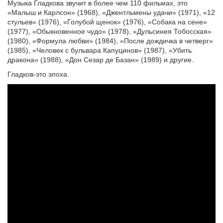
Музыка Гладкова звучит в более чем 110 фильмах, это
«Малыш и Карлсон» (1968), «Джентльмены удачи» (1971), «12
стульев» (1976), «Голубой щенок» (1976), «Собака на сене»
(1977), «Обыкновенное чудо» (1978), «Дульсинея Тобосская»
(1980), «Формула любви» (1984), «После дождичка в четверг»
(1985), «Человек с бульвара Капуцинов» (1987), «Убить
дракона» (1988), «Дон Сезар де Базан» (1989) и другие.
Гладков-это эпоха.