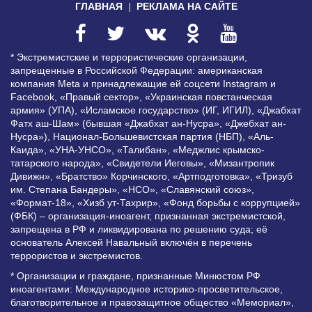
ГЛАВНАЯ
РЕКЛАМА НА САЙТЕ
* Экстремистские и террористические организации,
запрещенные в Российской Федерации: американская
компания Meta и принадлежащие ей соцсети Instagram и
Facebook, «Правый сектор», «Украинская повстанческая
армия» (УПА), «Исламское государство» (ИГ, ИГИЛ), «Джабхат
Фатх аш-Шам» (бывшая «Джабхат ан-Нусра», «Джебхат ан-
Нусра»), Национал-Большевистская партия (НБП), «Аль-
Каида», «УНА-УНСО», «Талибан», «Меджлис крымско-
татарского народа», «Свидетели Иеговы», «Мизантропик
Дивижн», «Братство» Корчинского, «Артподготовка», «Тризуб
им. Степана Бандеры», «НСО», «Славянский союз»,
«Формат-18», «Хизб ут-Тахрир», «Фонд борьбы с коррупцией»
(ФБК) – организация-иноагент, признанная экстремистской,
запрещена в РФ и ликвидирована по решению суда; её
основатель Алексей Навальный включён в перечень
террористов и экстремистов.
* Организации и граждане, признанные Минюстом РФ
иноагентами: Международное историко-просветительское,
благотворительное и правозащитное общество «Мемориал»,