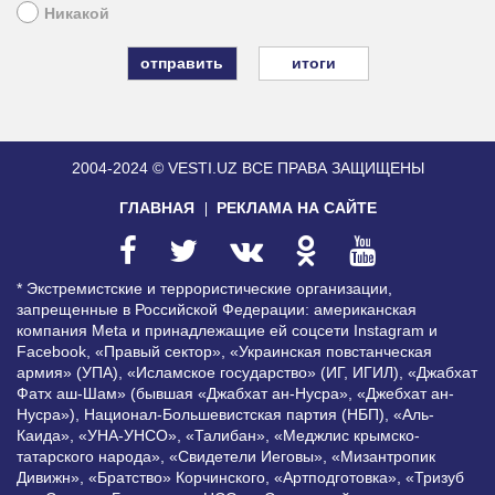
Никакой
итоги
2004-2024 © VESTI.UZ
ВСЕ ПРАВА ЗАЩИЩЕНЫ
ГЛАВНАЯ
РЕКЛАМА НА САЙТЕ
* Экстремистские и террористические организации,
запрещенные в Российской Федерации: американская
компания Meta и принадлежащие ей соцсети Instagram и
Facebook, «Правый сектор», «Украинская повстанческая
армия» (УПА), «Исламское государство» (ИГ, ИГИЛ), «Джабхат
Фатх аш-Шам» (бывшая «Джабхат ан-Нусра», «Джебхат ан-
Нусра»), Национал-Большевистская партия (НБП), «Аль-
Каида», «УНА-УНСО», «Талибан», «Меджлис крымско-
татарского народа», «Свидетели Иеговы», «Мизантропик
Дивижн», «Братство» Корчинского, «Артподготовка», «Тризуб