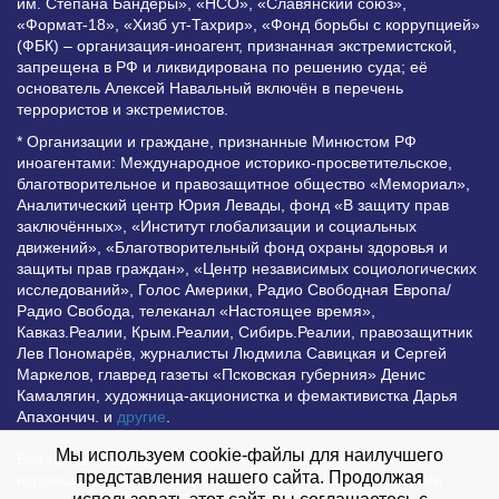
им. Степана Бандеры», «НСО», «Славянский союз»,
«Формат-18», «Хизб ут-Тахрир», «Фонд борьбы с коррупцией»
(ФБК) – организация-иноагент, признанная экстремистской,
запрещена в РФ и ликвидирована по решению суда; её
основатель Алексей Навальный включён в перечень
террористов и экстремистов.
* Организации и граждане, признанные Минюстом РФ
иноагентами: Международное историко-просветительское,
благотворительное и правозащитное общество «Мемориал»,
Аналитический центр Юрия Левады, фонд «В защиту прав
заключённых», «Институт глобализации и социальных
движений», «Благотворительный фонд охраны здоровья и
защиты прав граждан», «Центр независимых социологических
исследований», Голос Америки, Радио Свободная Европа/
Радио Свобода, телеканал «Настоящее время»,
Кавказ.Реалии, Крым.Реалии, Сибирь.Реалии, правозащитник
Лев Пономарёв, журналисты Людмила Савицкая и Сергей
Маркелов, главред газеты «Псковская губерния» Денис
Камалягин, художница-акционистка и фемактивистка Дарья
Апахончич. и
другие
.
Мы используем cookie-файлы для наилучшего
Все права защищены и охраняются законом. Любое
представления нашего сайта. Продолжая
использование материалов сайта допустимо при условии