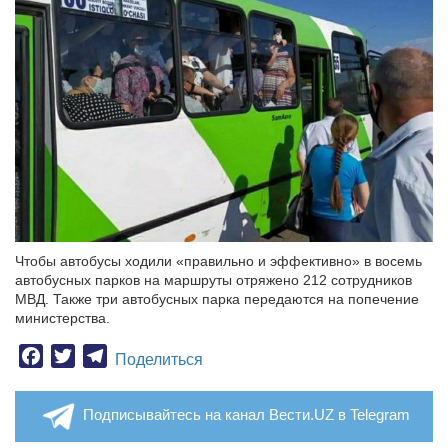
Чтобы автобусы ходили «правильно и эффективно» в восемь
автобусных парков на маршруты отряжено 212 сотрудников
МВД. Также три автобусных парка передаются на попечение
министерства.
Facebook
Twitter
Telegram
Поделиться
Подписывайтесь на канал Вести.UZ в Telegram