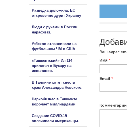
Разведка доложила: ЕС
откровенно дурит Украину
Люди с руками в России
нарасхват.
Добав
Узбеков отлавливали на
футбольном ЧМ в США
Ваш адрес ema
Имя
*
«Ташкентский» Ил-114
прилетел в Бухару на
испытания.
Email
*
В Таллине хотят снести
храм Александра Невского.
Наркобизнес в Ташкенте
ворочает миллиардами
Комментарий
Создание COVID-19
оплачивали американцы.