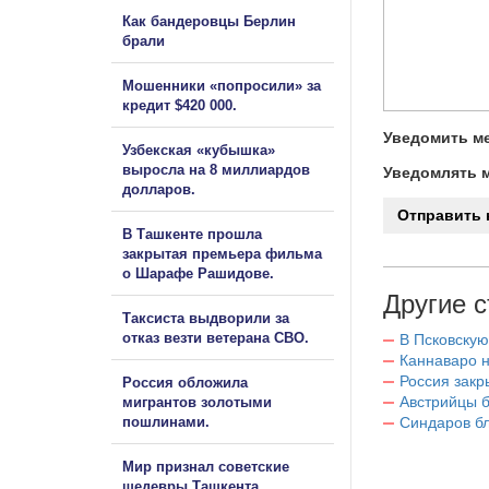
Как бандеровцы Берлин
брали
Мошенники «попросили» за
кредит $420 000.
Уведомить ме
Узбекская «кубышка»
выросла на 8 миллиардов
Уведомлять м
долларов.
В Ташкенте прошла
закрытая премьера фильма
о Шарафе Рашидове.
Другие с
Таксиста выдворили за
отказ везти ветерана СВО.
В Псковскую
Каннаваро н
Россия закр
Россия обложила
Австрийцы б
мигрантов золотыми
пошлинами.
Синдаров бл
Мир признал советские
шедевры Ташкента