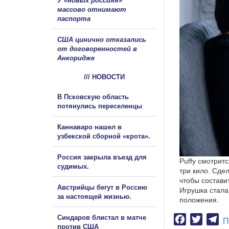
У «новых россиян»
массово отнимают
паспорта
США цинично отказались
от договоренностей в
Анкоридже
/// НОВОСТИ
В Псковскую область
потянулись переселенцы
Каннаваро нашел в
узбекской сборной «крота».
Россия закрыла въезд для
Puffy смотрит
судимых.
три кило. Сде
чтобы состави
Австрийцы бегут в Россию
Игрушка стала
за настоящей жизнью.
положения.
Синдаров блистал в матче
Facebook
Twitter
Te
П
против США