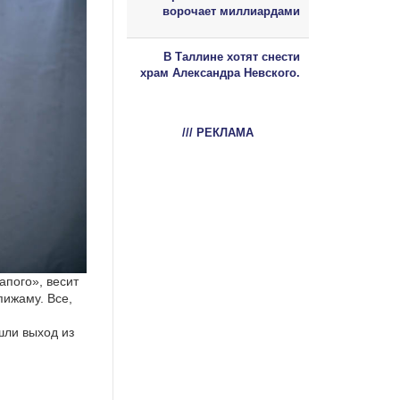
ворочает миллиардами
В Таллине хотят снести
храм Александра Невского.
/// РЕКЛАМА
апого», весит
пижаму. Все,
шли выход из