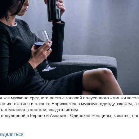
ся как мужчина среднего роста с головой полусонного «мишки косол
лан из текстиля и плюша. Наряжается в мужскую одежду, скажем, в 
ть компанию в постели, создать интим.
 популярной в Европе и Америке. Одинокие женщины, кажется, на
legram
оделиться