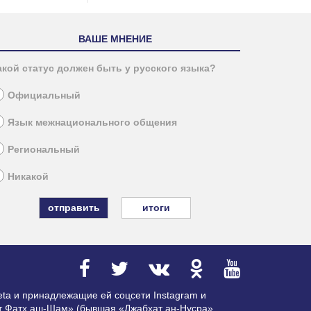
ВАШЕ МНЕНИЕ
акой статус должен быть у русского языка?
Официальный
Язык межнационального общения
Региональный
Никакой
итоги
ta и принадлежащие ей соцсети Instagram и
ат Фатх аш-Шам» (бывшая «Джабхат ан-Нусра»,