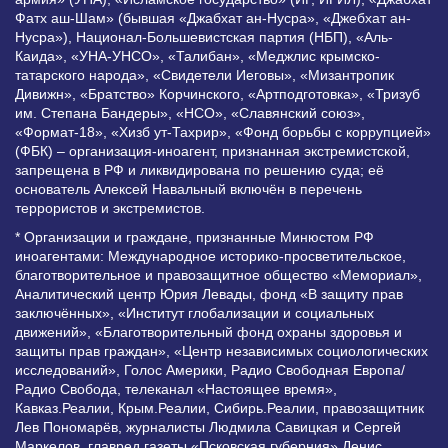
Фатх аш-Шам» (бывшая «Джабхат ан-Нусра», «Джебхат ан-
Нусра»), Национал-Большевистская партия (НБП), «Аль-
Каида», «УНА-УНСО», «Талибан», «Меджлис крымско-
татарского народа», «Свидетели Иеговы», «Мизантропик
Дивижн», «Братство» Корчинского, «Артподготовка», «Тризуб
им. Степана Бандеры», «НСО», «Славянский союз»,
«Формат-18», «Хизб ут-Тахрир», «Фонд борьбы с коррупцией»
(ФБК) – организация-иноагент, признанная экстремистской,
запрещена в РФ и ликвидирована по решению суда; её
основатель Алексей Навальный включён в перечень
террористов и экстремистов.
* Организации и граждане, признанные Минюстом РФ
иноагентами: Международное историко-просветительское,
благотворительное и правозащитное общество «Мемориал»,
Аналитический центр Юрия Левады, фонд «В защиту прав
заключённых», «Институт глобализации и социальных
движений», «Благотворительный фонд охраны здоровья и
защиты прав граждан», «Центр независимых социологических
исследований», Голос Америки, Радио Свободная Европа/
Радио Свобода, телеканал «Настоящее время»,
Кавказ.Реалии, Крым.Реалии, Сибирь.Реалии, правозащитник
Лев Пономарёв, журналисты Людмила Савицкая и Сергей
Маркелов, главред газеты «Псковская губерния» Денис