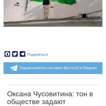
Facebook
Twitter
Telegram
Поделиться
Подписывайтесь на канал Вести.UZ в Telegram
Оксана Чусовитина: тон в
обществе задают