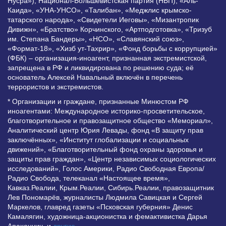
Нусра»), Национал-Большевистская партия (НБП), «Аль-
Каида», «УНА-УНСО», «Талибан», «Меджлис крымско-
татарского народа», «Свидетели Иеговы», «Мизантропик
Дивижн», «Братство» Корчинского, «Артподготовка», «Тризуб
им. Степана Бандеры», «НСО», «Славянский союз»,
«Формат-18», «Хизб ут-Тахрир», «Фонд борьбы с коррупцией»
(ФБК) – организация-иноагент, признанная экстремистской,
запрещена в РФ и ликвидирована по решению суда; её
основатель Алексей Навальный включён в перечень
террористов и экстремистов.
* Организации и граждане, признанные Минюстом РФ
иноагентами: Международное историко-просветительское,
благотворительное и правозащитное общество «Мемориал»,
Аналитический центр Юрия Левады, фонд «В защиту прав
заключённых», «Институт глобализации и социальных
движений», «Благотворительный фонд охраны здоровья и
защиты прав граждан», «Центр независимых социологических
исследований», Голос Америки, Радио Свободная Европа/
Радио Свобода, телеканал «Настоящее время»,
Кавказ.Реалии, Крым.Реалии, Сибирь.Реалии, правозащитник
Лев Пономарёв, журналисты Людмила Савицкая и Сергей
Маркелов, главред газеты «Псковская губерния» Денис
Камалягин, художница-акционистка и фемактивистка Дарья