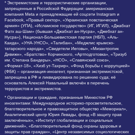
* Экстремистские и террористические организации,
запрещенные в Российской Федерации: американская
компания Meta и принадлежащие ей соцсети Instagram и
Facebook, «Правый сектор», «Украинская повстанческая
армия» (УПА), «Исламское государство» (ИГ, ИГИЛ), «Джабхат
Фатх аш-Шам» (бывшая «Джабхат ан-Нусра», «Джебхат ан-
Нусра»), Национал-Большевистская партия (НБП), «Аль-
Каида», «УНА-УНСО», «Талибан», «Меджлис крымско-
татарского народа», «Свидетели Иеговы», «Мизантропик
Дивижн», «Братство» Корчинского, «Артподготовка», «Тризуб
им. Степана Бандеры», «НСО», «Славянский союз»,
«Формат-18», «Хизб ут-Тахрир», «Фонд борьбы с коррупцией»
(ФБК) – организация-иноагент, признанная экстремистской,
запрещена в РФ и ликвидирована по решению суда; её
основатель Алексей Навальный включён в перечень
террористов и экстремистов.
* Организации и граждане, признанные Минюстом РФ
иноагентами: Международное историко-просветительское,
благотворительное и правозащитное общество «Мемориал»,
Аналитический центр Юрия Левады, фонд «В защиту прав
заключённых», «Институт глобализации и социальных
движений», «Благотворительный фонд охраны здоровья и
защиты прав граждан», «Центр независимых социологических