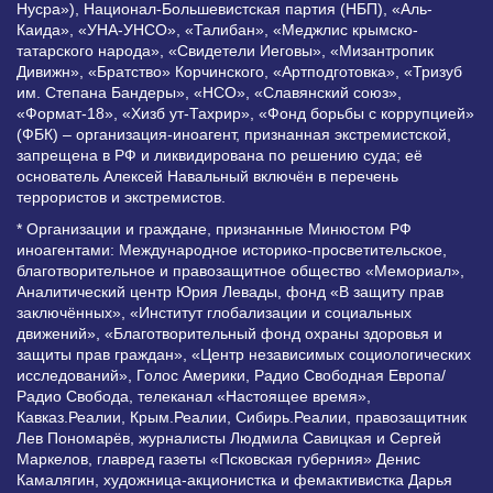
Нусра»), Национал-Большевистская партия (НБП), «Аль-
Каида», «УНА-УНСО», «Талибан», «Меджлис крымско-
татарского народа», «Свидетели Иеговы», «Мизантропик
Дивижн», «Братство» Корчинского, «Артподготовка», «Тризуб
им. Степана Бандеры», «НСО», «Славянский союз»,
«Формат-18», «Хизб ут-Тахрир», «Фонд борьбы с коррупцией»
(ФБК) – организация-иноагент, признанная экстремистской,
запрещена в РФ и ликвидирована по решению суда; её
основатель Алексей Навальный включён в перечень
террористов и экстремистов.
* Организации и граждане, признанные Минюстом РФ
иноагентами: Международное историко-просветительское,
благотворительное и правозащитное общество «Мемориал»,
Аналитический центр Юрия Левады, фонд «В защиту прав
заключённых», «Институт глобализации и социальных
движений», «Благотворительный фонд охраны здоровья и
защиты прав граждан», «Центр независимых социологических
исследований», Голос Америки, Радио Свободная Европа/
Радио Свобода, телеканал «Настоящее время»,
Кавказ.Реалии, Крым.Реалии, Сибирь.Реалии, правозащитник
Лев Пономарёв, журналисты Людмила Савицкая и Сергей
Маркелов, главред газеты «Псковская губерния» Денис
Камалягин, художница-акционистка и фемактивистка Дарья