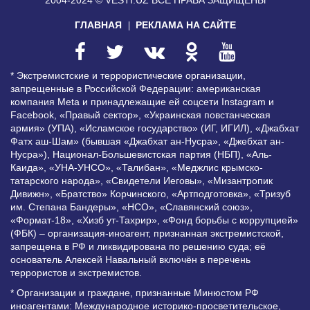
ГЛАВНАЯ
РЕКЛАМА НА САЙТЕ
* Экстремистские и террористические организации,
запрещенные в Российской Федерации: американская
компания Meta и принадлежащие ей соцсети Instagram и
Facebook, «Правый сектор», «Украинская повстанческая
армия» (УПА), «Исламское государство» (ИГ, ИГИЛ), «Джабхат
Фатх аш-Шам» (бывшая «Джабхат ан-Нусра», «Джебхат ан-
Нусра»), Национал-Большевистская партия (НБП), «Аль-
Каида», «УНА-УНСО», «Талибан», «Меджлис крымско-
татарского народа», «Свидетели Иеговы», «Мизантропик
Дивижн», «Братство» Корчинского, «Артподготовка», «Тризуб
им. Степана Бандеры», «НСО», «Славянский союз»,
«Формат-18», «Хизб ут-Тахрир», «Фонд борьбы с коррупцией»
(ФБК) – организация-иноагент, признанная экстремистской,
запрещена в РФ и ликвидирована по решению суда; её
основатель Алексей Навальный включён в перечень
террористов и экстремистов.
* Организации и граждане, признанные Минюстом РФ
иноагентами: Международное историко-просветительское,