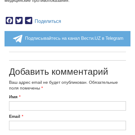
медицинские противопоказания.
Facebook
Twitter
Telegram
Поделиться
Подписывайтесь на канал Вести.UZ в Telegram
Добавить комментарий
Ваш адрес email не будет опубликован.
Обязательные
поля помечены
*
Имя
*
Email
*