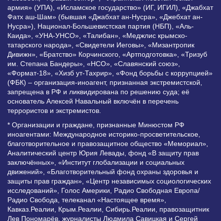
армия» (УПА), «Исламское государство» (ИГ, ИГИЛ), «Джабхат
Фатх аш-Шам» (бывшая «Джабхат ан-Нусра», «Джебхат ан-
Нусра»), Национал-Большевистская партия (НБП), «Аль-
Каида», «УНА-УНСО», «Талибан», «Меджлис крымско-
татарского народа», «Свидетели Иеговы», «Мизантропик
Дивижн», «Братство» Корчинского, «Артподготовка», «Тризуб
им. Степана Бандеры», «НСО», «Славянский союз»,
«Формат-18», «Хизб ут-Тахрир», «Фонд борьбы с коррупцией»
(ФБК) – организация-иноагент, признанная экстремистской,
запрещена в РФ и ликвидирована по решению суда; её
основатель Алексей Навальный включён в перечень
террористов и экстремистов.
* Организации и граждане, признанные Минюстом РФ
иноагентами: Международное историко-просветительское,
благотворительное и правозащитное общество «Мемориал»,
Аналитический центр Юрия Левады, фонд «В защиту прав
заключённых», «Институт глобализации и социальных
движений», «Благотворительный фонд охраны здоровья и
защиты прав граждан», «Центр независимых социологических
исследований», Голос Америки, Радио Свободная Европа/
Радио Свобода, телеканал «Настоящее время»,
Кавказ.Реалии, Крым.Реалии, Сибирь.Реалии, правозащитник
Лев Пономарёв, журналисты Людмила Савицкая и Сергей