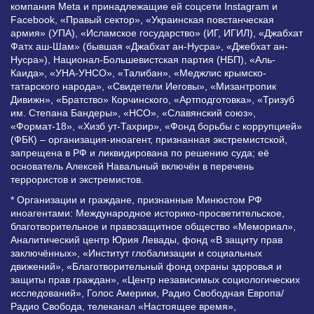
компания Meta и принадлежащие ей соцсети Instagram и
Facebook, «Правый сектор», «Украинская повстанческая
армия» (УПА), «Исламское государство» (ИГ, ИГИЛ), «Джабхат
Фатх аш-Шам» (бывшая «Джабхат ан-Нусра», «Джебхат ан-
Нусра»), Национал-Большевистская партия (НБП), «Аль-
Каида», «УНА-УНСО», «Талибан», «Меджлис крымско-
татарского народа», «Свидетели Иеговы», «Мизантропик
Дивижн», «Братство» Корчинского, «Артподготовка», «Тризуб
им. Степана Бандеры», «НСО», «Славянский союз»,
«Формат-18», «Хизб ут-Тахрир», «Фонд борьбы с коррупцией»
(ФБК) – организация-иноагент, признанная экстремистской,
запрещена в РФ и ликвидирована по решению суда; её
основатель Алексей Навальный включён в перечень
террористов и экстремистов.
* Организации и граждане, признанные Минюстом РФ
иноагентами: Международное историко-просветительское,
благотворительное и правозащитное общество «Мемориал»,
Аналитический центр Юрия Левады, фонд «В защиту прав
заключённых», «Институт глобализации и социальных
движений», «Благотворительный фонд охраны здоровья и
защиты прав граждан», «Центр независимых социологических
исследований», Голос Америки, Радио Свободная Европа/
Радио Свобода, телеканал «Настоящее время»,