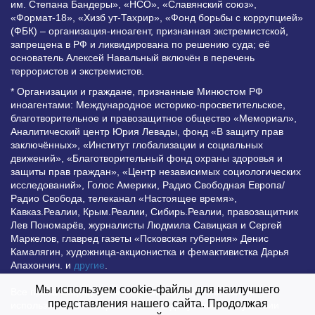
им. Степана Бандеры», «НСО», «Славянский союз»,
«Формат-18», «Хизб ут-Тахрир», «Фонд борьбы с коррупцией»
(ФБК) – организация-иноагент, признанная экстремистской,
запрещена в РФ и ликвидирована по решению суда; её
основатель Алексей Навальный включён в перечень
террористов и экстремистов.
* Организации и граждане, признанные Минюстом РФ
иноагентами: Международное историко-просветительское,
благотворительное и правозащитное общество «Мемориал»,
Аналитический центр Юрия Левады, фонд «В защиту прав
заключённых», «Институт глобализации и социальных
движений», «Благотворительный фонд охраны здоровья и
защиты прав граждан», «Центр независимых социологических
исследований», Голос Америки, Радио Свободная Европа/
Радио Свобода, телеканал «Настоящее время»,
Кавказ.Реалии, Крым.Реалии, Сибирь.Реалии, правозащитник
Лев Пономарёв, журналисты Людмила Савицкая и Сергей
Маркелов, главред газеты «Псковская губерния» Денис
Камалягин, художница-акционистка и фемактивистка Дарья
Апахончич. и
другие
.
Мы используем cookie-файлы для наилучшего
Все права защищены и охраняются законом. Любое
представления нашего сайта. Продолжая
использование материалов сайта допустимо при условии