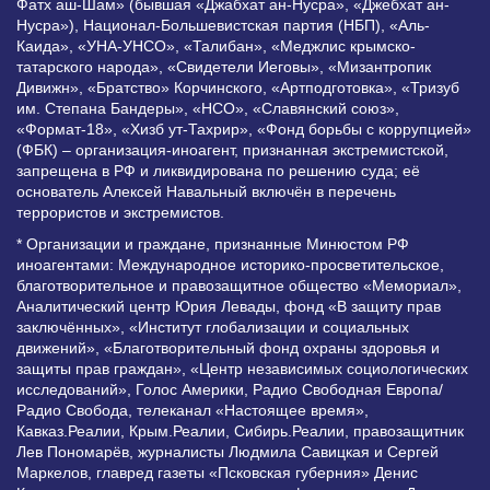
Фатх аш-Шам» (бывшая «Джабхат ан-Нусра», «Джебхат ан-
Нусра»), Национал-Большевистская партия (НБП), «Аль-
Каида», «УНА-УНСО», «Талибан», «Меджлис крымско-
татарского народа», «Свидетели Иеговы», «Мизантропик
Дивижн», «Братство» Корчинского, «Артподготовка», «Тризуб
им. Степана Бандеры», «НСО», «Славянский союз»,
«Формат-18», «Хизб ут-Тахрир», «Фонд борьбы с коррупцией»
(ФБК) – организация-иноагент, признанная экстремистской,
запрещена в РФ и ликвидирована по решению суда; её
основатель Алексей Навальный включён в перечень
террористов и экстремистов.
* Организации и граждане, признанные Минюстом РФ
иноагентами: Международное историко-просветительское,
благотворительное и правозащитное общество «Мемориал»,
Аналитический центр Юрия Левады, фонд «В защиту прав
заключённых», «Институт глобализации и социальных
движений», «Благотворительный фонд охраны здоровья и
защиты прав граждан», «Центр независимых социологических
исследований», Голос Америки, Радио Свободная Европа/
Радио Свобода, телеканал «Настоящее время»,
Кавказ.Реалии, Крым.Реалии, Сибирь.Реалии, правозащитник
Лев Пономарёв, журналисты Людмила Савицкая и Сергей
Маркелов, главред газеты «Псковская губерния» Денис