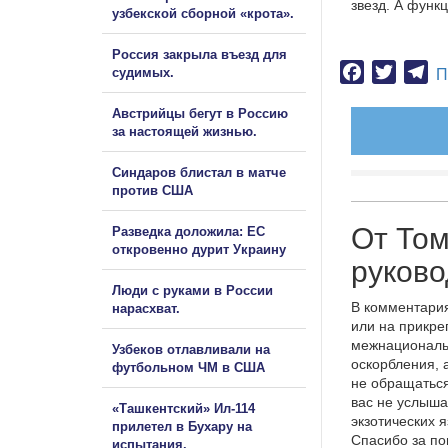
звезд. А функ
узбекской сборной «крота».
Россия закрыла въезд для
Facebook
Twitter
Te
судимых.
П
Австрийцы бегут в Россию
за настоящей жизнью.
Синдаров блистал в матче
против США
От Том
Разведка доложила: ЕС
откровенно дурит Украину
руков
Люди с руками в России
В комментария
нарасхват.
или на прикре
межнациональ
Узбеков отлавливали на
оскорбления, 
футбольном ЧМ в США
не обращаться
вас не услыша
«Ташкентский» Ил-114
экзотических 
прилетел в Бухару на
Спасибо за п
испытания.