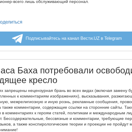
ционер-всего лишь обслуживающий персонал.
legram
оделиться
Подписывайтесь на канал Вести.UZ в Telegram
аса Баха потребовали освобод
одящее кресло
х запрещены нецензурная брань во всех видах (включая замену б
пленных к комментариям изображениях), высказывания, разжигаю
ную, межрелигиозную и иную рознь, рекламные сообщения, прово
а также комментарии, содержащие ссылки на сторонние сайты. Так
 в комментариях к героям статей, политикам и международным л
т. Бессодержательные, бессвязные и комментарии, требующие пер
языков, а также конспирологические теории и проекции не пройдут
онимание!