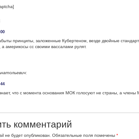
aptcha]
:
:00
абыты принципы, заложенные Кубертеном, везде двойные стандарт
т, а америкосы сс своими вассалами рулят.
Анатольевич
:
:44
знает, что с момента основания МОК голосуют не страны, а члены
ить комментарий
il не будет опубликован.
Обязательные поля помечены
*