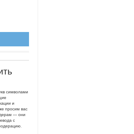
ить
укв символами
щие
кации и
же просим вас
идерам — они
евода с
 модерацию.