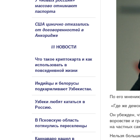
У «новых россиян»
массово отнимают
паспорта
США цинично отказались
от договоренностей в
Анкоридже
/// НОВОСТИ
Что такое криптокарта и как
использовать в
повседневной жизни
Индийцы и белорусы
подкармливают Узбекистан.
По его мнению
Узбеки любят кататься в
«Где же демок
Россию.
Он убежден, ч
В Псковскую область
воровстве и г
потянулись переселенцы
на частных са
Нельзя больше
Каннаваро нашел в