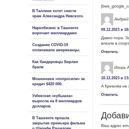
[bws_google_c
В Таллине хотят снести
храм Александра Невского.
Андрей
Наркобизнес в Ташкенте
09.12.2023 в 18
ворочает миллиардами
Давно пора. З
влезли в спор
Создание COVID-19
оплачивали американцы.
Ответить
Как бандеровцы Берлин
брали
Игорь 
10.12.2023 в 13
Мошенники «попросили» за
кредит $420 000.
А Кремлёв не 
Ответить
Узбекская «кубышка»
выросла на 8 миллиардов
долларов.
Добав
В Ташкенте прошла
закрытая премьера фильма
Ваш адрес ema
о Шарафе Рашидове.