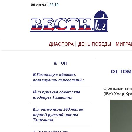
06 Августа
22:19
ДИАСПОРА
ДЕНЬ ПОБЕДЫ
МИГРА
/// ТОП
ОТ ТО
В Псковскую область
потянулись переселенцы
С резкими вы
Мир признал советские
(IBA)
Умар Кр
шедевры Ташкента
Как отметили 160-летие
первой русской школы
Ташкента