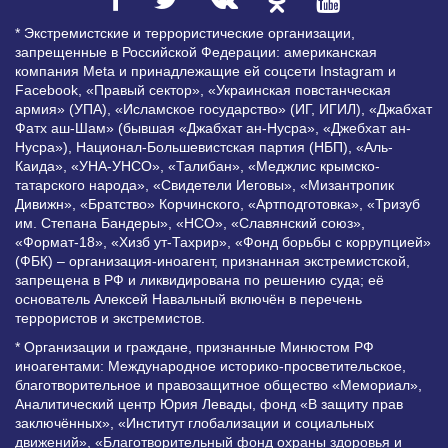
* Экстремистские и террористические организации,
запрещенные в Российской Федерации: американская
компания Meta и принадлежащие ей соцсети Instagram и
Facebook, «Правый сектор», «Украинская повстанческая
армия» (УПА), «Исламское государство» (ИГ, ИГИЛ), «Джабхат
Фатх аш-Шам» (бывшая «Джабхат ан-Нусра», «Джебхат ан-
Нусра»), Национал-Большевистская партия (НБП), «Аль-
Каида», «УНА-УНСО», «Талибан», «Меджлис крымско-
татарского народа», «Свидетели Иеговы», «Мизантропик
Дивижн», «Братство» Корчинского, «Артподготовка», «Тризуб
им. Степана Бандеры», «НСО», «Славянский союз»,
«Формат-18», «Хизб ут-Тахрир», «Фонд борьбы с коррупцией»
(ФБК) – организация-иноагент, признанная экстремистской,
запрещена в РФ и ликвидирована по решению суда; её
основатель Алексей Навальный включён в перечень
террористов и экстремистов.
* Организации и граждане, признанные Минюстом РФ
иноагентами: Международное историко-просветительское,
благотворительное и правозащитное общество «Мемориал»,
Аналитический центр Юрия Левады, фонд «В защиту прав
заключённых», «Институт глобализации и социальных
движений», «Благотворительный фонд охраны здоровья и