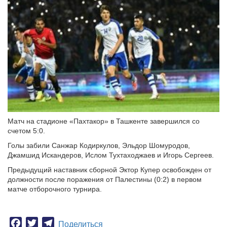
Матч на стадионе «Пахтакор» в Ташкенте завершился со
счетом 5:0.
Голы забили Санжар Кодиркулов, Эльдор Шомуродов,
Джамшид Искандеров, Ислом Тухтаходжаев и Игорь Сергеев.
Предыдущий наставник сборной Эктор Купер освобожден от
должности после поражения от Палестины (0:2) в первом
матче отборочного турнира.
Facebook
Twitter
Telegram
Поделиться