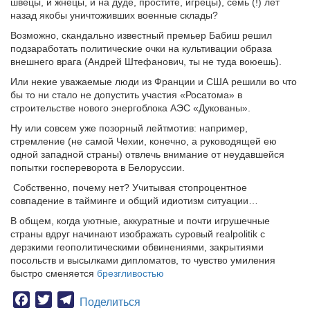
швецы, и жнецы, и на дуде, простите, игрецы), семь (!) лет
назад якобы уничтоживших военные склады?
Возможно, скандально известный премьер Бабиш решил
подзаработать политические очки на культивации образа
внешнего врага (Андрей Штефанович, ты не туда воюешь).
Или некие уважаемые люди из Франции и США решили во что
бы то ни стало не допустить участия «Росатома» в
строительстве нового энергоблока АЭС «Дукованы».
Ну или совсем уже позорный лейтмотив: например,
стремление (не самой Чехии, конечно, а руководящей ею
одной западной страны) отвлечь внимание от неудавшейся
попытки госпереворота в Белоруссии.
Собственно, почему нет? Учитывая стопроцентное
совпадение в тайминге и общий идиотизм ситуации…
В общем, когда уютные, аккуратные и почти игрушечные
страны вдруг начинают изображать суровый realpolitik с
дерзкими геополитическими обвинениями, закрытиями
посольств и высылками дипломатов, то чувство умиления
быстро сменяется
брезгливостью
Facebook
Twitter
Telegram
Поделиться