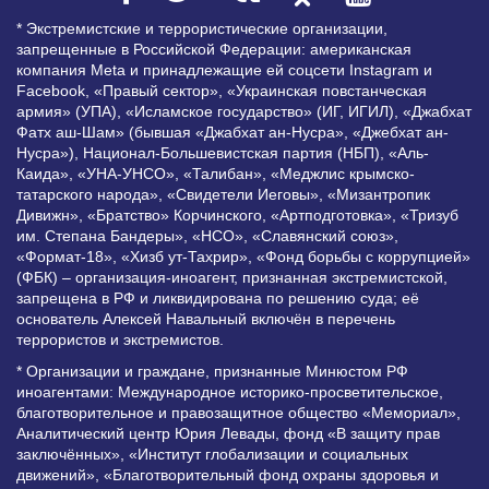
* Экстремистские и террористические организации,
запрещенные в Российской Федерации: американская
компания Meta и принадлежащие ей соцсети Instagram и
Facebook, «Правый сектор», «Украинская повстанческая
армия» (УПА), «Исламское государство» (ИГ, ИГИЛ), «Джабхат
Фатх аш-Шам» (бывшая «Джабхат ан-Нусра», «Джебхат ан-
Нусра»), Национал-Большевистская партия (НБП), «Аль-
Каида», «УНА-УНСО», «Талибан», «Меджлис крымско-
татарского народа», «Свидетели Иеговы», «Мизантропик
Дивижн», «Братство» Корчинского, «Артподготовка», «Тризуб
им. Степана Бандеры», «НСО», «Славянский союз»,
«Формат-18», «Хизб ут-Тахрир», «Фонд борьбы с коррупцией»
(ФБК) – организация-иноагент, признанная экстремистской,
запрещена в РФ и ликвидирована по решению суда; её
основатель Алексей Навальный включён в перечень
террористов и экстремистов.
* Организации и граждане, признанные Минюстом РФ
иноагентами: Международное историко-просветительское,
благотворительное и правозащитное общество «Мемориал»,
Аналитический центр Юрия Левады, фонд «В защиту прав
заключённых», «Институт глобализации и социальных
движений», «Благотворительный фонд охраны здоровья и