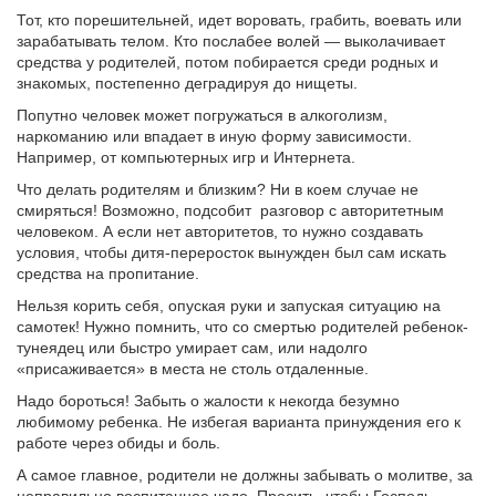
Тот, кто порешительней, идет воровать, грабить, воевать или
зарабатывать телом. Кто послабее волей — выколачивает
средства у родителей, потом побирается среди родных и
знакомых, постепенно деградируя до нищеты.
Попутно человек может погружаться в алкоголизм,
наркоманию или впадает в иную форму зависимости.
Например, от компьютерных игр и Интернета.
Что делать родителям и близким? Ни в коем случае не
смиряться! Возможно, подсобит разговор с авторитетным
человеком. А если нет авторитетов, то нужно создавать
условия, чтобы дитя-переросток вынужден был сам искать
средства на пропитание.
Нельзя корить себя, опуская руки и запуская ситуацию на
самотек! Нужно помнить, что со смертью родителей ребенок-
тунеядец или быстро умирает сам, или надолго
«присаживается» в места не столь отдаленные.
Надо бороться! Забыть о жалости к некогда безумно
любимому ребенка. Не избегая варианта принуждения его к
работе через обиды и боль.
А самое главное, родители не должны забывать о молитве, за
неправильно воспитанное чадо. Просить, чтобы Господь