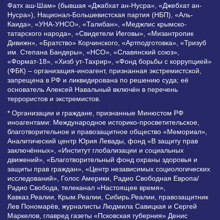
Фатх аш-Шам» (бывшая «Джабхат ан-Нусра», «Джебхат ан-
Нусра»), Национал-Большевистская партия (НБП), «Аль-
Каида», «УНА-УНСО», «Талибан», «Меджлис крымско-
татарского народа», «Свидетели Иеговы», «Мизантропик
Дивижн», «Братство» Корчинского, «Артподготовка», «Тризуб
им. Степана Бандеры», «НСО», «Славянский союз»,
«Формат-18», «Хизб ут-Тахрир», «Фонд борьбы с коррупцией»
(ФБК) – организация-иноагент, признанная экстремистской,
запрещена в РФ и ликвидирована по решению суда; её
основатель Алексей Навальный включён в перечень
террористов и экстремистов.
* Организации и граждане, признанные Минюстом РФ
иноагентами: Международное историко-просветительское,
благотворительное и правозащитное общество «Мемориал»,
Аналитический центр Юрия Левады, фонд «В защиту прав
заключённых», «Институт глобализации и социальных
движений», «Благотворительный фонд охраны здоровья и
защиты прав граждан», «Центр независимых социологических
исследований», Голос Америки, Радио Свободная Европа/
Радио Свобода, телеканал «Настоящее время»,
Кавказ.Реалии, Крым.Реалии, Сибирь.Реалии, правозащитник
Лев Пономарёв, журналисты Людмила Савицкая и Сергей
Маркелов, главред газеты «Псковская губерния» Денис