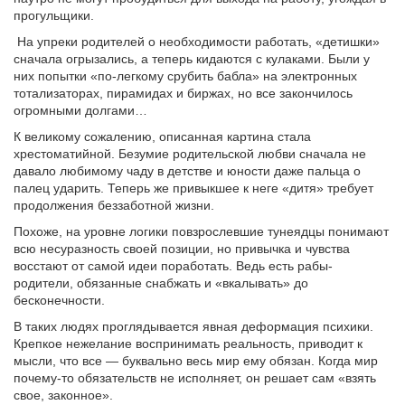
прогульщики.
На упреки родителей о необходимости работать, «детишки»
сначала огрызались, а теперь кидаются с кулаками. Были у
них попытки «по-легкому срубить бабла» на электронных
тотализаторах, пирамидах и биржах, но все закончилось
огромными долгами…
К великому сожалению, описанная картина стала
хрестоматийной. Безумие родительской любви сначала не
давало любимому чаду в детстве и юности даже пальца о
палец ударить. Теперь же привыкшее к неге «дитя» требует
продолжения беззаботной жизни.
Похоже, на уровне логики повзрослевшие тунеядцы понимают
всю несуразность своей позиции, но привычка и чувства
восстают от самой идеи поработать. Ведь есть рабы-
родители, обязанные снабжать и «вкалывать» до
бесконечности.
В таких людях проглядывается явная деформация психики.
Крепкое нежелание воспринимать реальность, приводит к
мысли, что все — буквально весь мир ему обязан. Когда мир
почему-то обязательств не исполняет, он решает сам «взять
свое, законное».