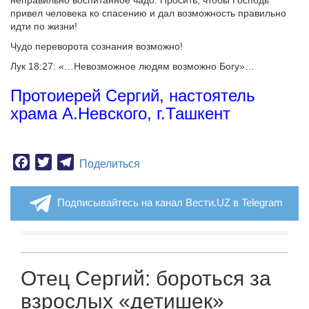
привел человека ко спасению и дал возможность правильно
идти по жизни!
Чудо переворота сознания возможно!
Лук 18:27: «…Невозможное людям возможно Богу»…
Протоиерей Сергий, настоятель
храма А.Невского, г.Ташкент
Facebook
Twitter
Telegram
Поделиться
Подписывайтесь на канал Вести.UZ в Telegram
Отец Сергий: бороться за
взрослых «детишек»