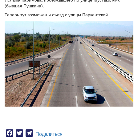
Ислама Каримова, проезжавшего по улице Мустакиллик
(бывшая Пушкина).
Теперь тут возможен и съезд с улицы Паркентской.
Facebook
Twitter
Telegram
Поделиться