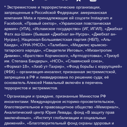
* Экстремистские и террористические организации,
запрещенные в Российской Федерации: американская
компания Meta и принадлежащие ей соцсети Instagram и
Facebook, «Правый сектор», «Украинская повстанческая
армия» (УПА), «Исламское государство» (ИГ, ИГИЛ), «Джабхат
Фатх аш-Шам» (бывшая «Джабхат ан-Нусра», «Джебхат ан-
Нусра»), Национал-Большевистская партия (НБП), «Аль-
Каида», «УНА-УНСО», «Талибан», «Меджлис крымско-
татарского народа», «Свидетели Иеговы», «Мизантропик
Дивижн», «Братство» Корчинского, «Артподготовка», «Тризуб
им. Степана Бандеры», «НСО», «Славянский союз»,
«Формат-18», «Хизб ут-Тахрир», «Фонд борьбы с коррупцией»
(ФБК) – организация-иноагент, признанная экстремистской,
запрещена в РФ и ликвидирована по решению суда; её
основатель Алексей Навальный включён в перечень
террористов и экстремистов.
* Организации и граждане, признанные Минюстом РФ
иноагентами: Международное историко-просветительское,
благотворительное и правозащитное общество «Мемориал»,
Аналитический центр Юрия Левады, фонд «В защиту прав
заключённых», «Институт глобализации и социальных
движений», «Благотворительный фонд охраны здоровья и