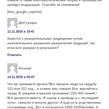
пройдут модерацию. Спасибо за понимание!
[bws_google_captcha]
Дед-сухарь
:
12.11.2018 в 19:41
борются с разорительными традициями путем
окончательного разорения разорителей традиций, так
ктож кого разорил в результате?
Ответить
Алишер
:
14.11.2018 в 04:43
Что же прикажете делать?Вот пришли люди на свадьбу
151 или 152 итд,,, а хозяин ему говорит Все, вертайтесь
назад, В среднем в махале проживают 250-300 семей,!
Все делается вместе, И хашар и проводы в » последний
путь», сумаляк и многое другое, А еще есть родственники,
сослуживцы итд,,,Вот и получается 1000-1500человек, А