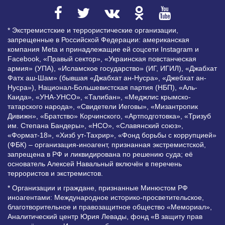
* Экстремистские и террористические организации,
запрещенные в Российской Федерации: американская
компания Meta и принадлежащие ей соцсети Instagram и
Facebook, «Правый сектор», «Украинская повстанческая
армия» (УПА), «Исламское государство» (ИГ, ИГИЛ), «Джабхат
Фатх аш-Шам» (бывшая «Джабхат ан-Нусра», «Джебхат ан-
Нусра»), Национал-Большевистская партия (НБП), «Аль-
Каида», «УНА-УНСО», «Талибан», «Меджлис крымско-
татарского народа», «Свидетели Иеговы», «Мизантропик
Дивижн», «Братство» Корчинского, «Артподготовка», «Тризуб
им. Степана Бандеры», «НСО», «Славянский союз»,
«Формат-18», «Хизб ут-Тахрир», «Фонд борьбы с коррупцией»
(ФБК) – организация-иноагент, признанная экстремистской,
запрещена в РФ и ликвидирована по решению суда; её
основатель Алексей Навальный включён в перечень
террористов и экстремистов.
* Организации и граждане, признанные Минюстом РФ
иноагентами: Международное историко-просветительское,
благотворительное и правозащитное общество «Мемориал»,
Аналитический центр Юрия Левады, фонд «В защиту прав