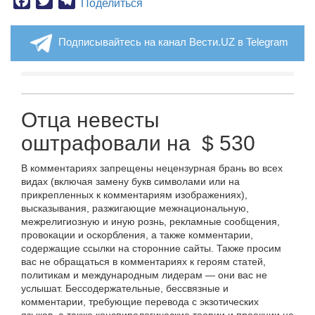
Facebook
Twitter
Telegram
Поделиться
Подписывайтесь на канал Вести.UZ в Telegram
Отца невесты
оштрафовали на $ 530
В комментариях запрещены нецензурная брань во всех
видах (включая замену букв символами или на
прикрепленных к комментариям изображениях),
высказывания, разжигающие межнациональную,
межрелигиозную и иную рознь, рекламные сообщения,
провокации и оскорбления, а также комментарии,
содержащие ссылки на сторонние сайты. Также просим
вас не обращаться в комментариях к героям статей,
политикам и международным лидерам — они вас не
услышат. Бессодержательные, бессвязные и
комментарии, требующие перевода с экзотических
языков, а также конспирологические теории и проекции не