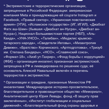
* Экстремистские и террористические организации,
запрещенные в Российской Федерации: американская
компания Meta и принадлежащие ей соцсети Instagram и
Facebook, «Правый сектор», «Украинская повстанческая
армия» (УПА), «Исламское государство» (ИГ, ИГИЛ), «Джабхат
Фатх аш-Шам» (бывшая «Джабхат ан-Нусра», «Джебхат ан-
Нусра»), Национал-Большевистская партия (НБП), «Аль-
Каида», «УНА-УНСО», «Талибан», «Меджлис крымско-
татарского народа», «Свидетели Иеговы», «Мизантропик
Дивижн», «Братство» Корчинского, «Артподготовка», «Тризуб
им. Степана Бандеры», «НСО», «Славянский союз»,
«Формат-18», «Хизб ут-Тахрир», «Фонд борьбы с коррупцией»
(ФБК) – организация-иноагент, признанная экстремистской,
запрещена в РФ и ликвидирована по решению суда; её
основатель Алексей Навальный включён в перечень
террористов и экстремистов.
* Организации и граждане, признанные Минюстом РФ
иноагентами: Международное историко-просветительское,
благотворительное и правозащитное общество «Мемориал»,
Аналитический центр Юрия Левады, фонд «В защиту прав
заключённых», «Институт глобализации и социальных
движений», «Благотворительный фонд охраны здоровья и