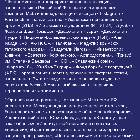
* Экстремистские и террористические организации,
запрещенные в Российской Федерации: американская
компания Meta и принадлежащие ей соцсети Instagram и
Facebook, «Правый сектор», «Украинская повстанческая
армия» (УПА), «Исламское государство» (ИГ, ИГИЛ), «Джабхат
Фатх аш-Шам» (бывшая «Джабхат ан-Нусра», «Джебхат ан-
Нусра»), Национал-Большевистская партия (НБП), «Аль-
Каида», «УНА-УНСО», «Талибан», «Меджлис крымско-
татарского народа», «Свидетели Иеговы», «Мизантропик
Дивижн», «Братство» Корчинского, «Артподготовка», «Тризуб
им. Степана Бандеры», «НСО», «Славянский союз»,
«Формат-18», «Хизб ут-Тахрир», «Фонд борьбы с коррупцией»
(ФБК) – организация-иноагент, признанная экстремистской,
запрещена в РФ и ликвидирована по решению суда; её
основатель Алексей Навальный включён в перечень
террористов и экстремистов.
* Организации и граждане, признанные Минюстом РФ
иноагентами: Международное историко-просветительское,
благотворительное и правозащитное общество «Мемориал»,
Аналитический центр Юрия Левады, фонд «В защиту прав
заключённых», «Институт глобализации и социальных
движений», «Благотворительный фонд охраны здоровья и
защиты прав граждан», «Центр независимых социологических