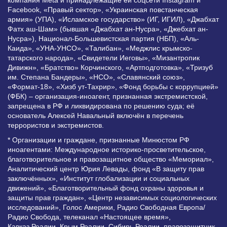
Facebook, «Правый сектор», «Украинская повстанческая
армия» (УПА), «Исламское государство» (ИГ, ИГИЛ), «Джабхат
Фатх аш-Шам» (бывшая «Джабхат ан-Нусра», «Джебхат ан-
Нусра»), Национал-Большевистская партия (НБП), «Аль-
Каида», «УНА-УНСО», «Талибан», «Меджлис крымско-
татарского народа», «Свидетели Иеговы», «Мизантропик
Дивижн», «Братство» Корчинского, «Артподготовка», «Тризуб
им. Степана Бандеры», «НСО», «Славянский союз»,
«Формат-18», «Хизб ут-Тахрир», «Фонд борьбы с коррупцией»
(ФБК) – организация-иноагент, признанная экстремистской,
запрещена в РФ и ликвидирована по решению суда; её
основатель Алексей Навальный включён в перечень
террористов и экстремистов.
* Организации и граждане, признанные Минюстом РФ
иноагентами: Международное историко-просветительское,
благотворительное и правозащитное общество «Мемориал»,
Аналитический центр Юрия Левады, фонд «В защиту прав
заключённых», «Институт глобализации и социальных
движений», «Благотворительный фонд охраны здоровья и
защиты прав граждан», «Центр независимых социологических
исследований», Голос Америки, Радио Свободная Европа/
Радио Свобода, телеканал «Настоящее время»,
Кавказ.Реалии, Крым.Реалии, Сибирь.Реалии, правозащитник