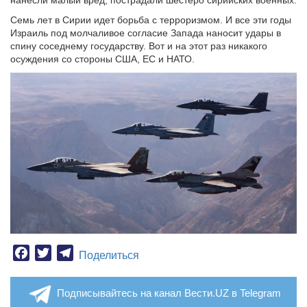
нанесли малый вред, пострадали шестеро сирийских военных.
Семь лет в Сирии идет борьба с терроризмом. И все эти годы
Израиль под молчаливое согласие Запада наносит удары в
спину соседнему государству. Вот и на этот раз никакого
осуждения со стороны США, ЕС и НАТО.
Facebook
Twitter
Telegram
Поделиться
Подписывайтесь на канал Вести.UZ в Telegram