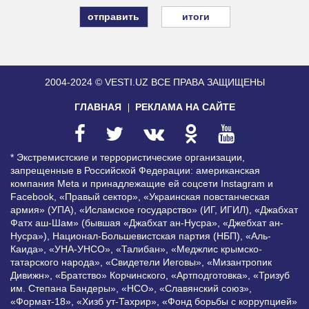
итоги
2004-2024 © VESTI.UZ
ВСЕ ПРАВА ЗАЩИЩЕНЫ
ГЛАВНАЯ
РЕКЛАМА НА САЙТЕ
* Экстремистские и террористические организации,
запрещенные в Российской Федерации: американская
компания Meta и принадлежащие ей соцсети Instagram и
Facebook, «Правый сектор», «Украинская повстанческая
армия» (УПА), «Исламское государство» (ИГ, ИГИЛ), «Джабхат
Фатх аш-Шам» (бывшая «Джабхат ан-Нусра», «Джебхат ан-
Нусра»), Национал-Большевистская партия (НБП), «Аль-
Каида», «УНА-УНСО», «Талибан», «Меджлис крымско-
татарского народа», «Свидетели Иеговы», «Мизантропик
Дивижн», «Братство» Корчинского, «Артподготовка», «Тризуб
им. Степана Бандеры», «НСО», «Славянский союз»,
«Формат-18», «Хизб ут-Тахрир», «Фонд борьбы с коррупцией»