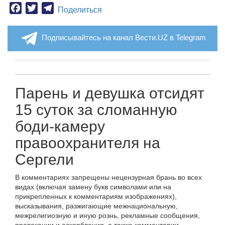
Facebook
Twitter
Telegram
Поделиться
Подписывайтесь на канал Вести.UZ в Telegram
Парень и девушка отсидят
15 суток за сломанную
боди-камеру
правоохранителя на
Сергели
В комментариях запрещены нецензурная брань во всех
видах (включая замену букв символами или на
прикрепленных к комментариям изображениях),
высказывания, разжигающие межнациональную,
межрелигиозную и иную рознь, рекламные сообщения,
провокации и оскорбления, а также комментарии,