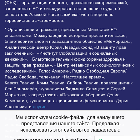
(ФБК) – организация-иноагент, признанная экстремистской,
запрещена в РФ и ликвидирована по решению суда; её
основатель Алексей Навальный включён в перечень
террористов и экстремистов.
* Организации и граждане, признанные Минюстом РФ
иноагентами: Международное историко-просветительское,
благотворительное и правозащитное общество «Мемориал»,
Аналитический центр Юрия Левады, фонд «В защиту прав
заключённых», «Институт глобализации и социальных
движений», «Благотворительный фонд охраны здоровья и
защиты прав граждан», «Центр независимых социологических
исследований», Голос Америки, Радио Свободная Европа/
Радио Свобода, телеканал «Настоящее время»,
Кавказ.Реалии, Крым.Реалии, Сибирь.Реалии, правозащитник
Лев Пономарёв, журналисты Людмила Савицкая и Сергей
Маркелов, главред газеты «Псковская губерния» Денис
Камалягин, художница-акционистка и фемактивистка Дарья
Апахончич. и
другие
.
Мы используем cookie-файлы для наилучшего
Все права защищены и охраняются законом. Любое
представления нашего сайта. Продолжая
использование материалов сайта допустимо при условии
использовать этот сайт, вы соглашаетесь с
наличия активной гиперссылки на Vesti.UZ.
Редакция не несет ответственности за достоверность