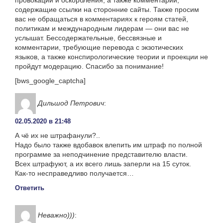
содержащие ссылки на сторонние сайты. Также просим
вас не обращаться в комментариях к героям статей,
политикам и международным лидерам — они вас не
услышат. Бессодержательные, бессвязные и
комментарии, требующие перевода с экзотических
языков, а также конспирологические теории и проекции не
пройдут модерацию. Спасибо за понимание!
[bws_google_captcha]
Дильшод Петрович
:
02.05.2020 в 21:48
А чё их не штрафанули?..
Надо было также вдобавок влепить им штраф по полной
программе за неподчинение представителю власти.
Всех штрафуют, а их всего лишь заперли на 15 суток.
Как-то несправедливо получается…
Ответить
Неважно)))
: