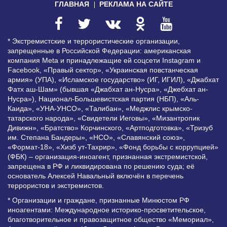
ГЛАВНАЯ
РЕКЛАМА НА САЙТЕ
* Экстремистские и террористические организации,
запрещенные в Российской Федерации: американская
компания Meta и принадлежащие ей соцсети Instagram и
Facebook, «Правый сектор», «Украинская повстанческая
армия» (УПА), «Исламское государство» (ИГ, ИГИЛ), «Джабхат
Фатх аш-Шам» (бывшая «Джабхат ан-Нусра», «Джебхат ан-
Нусра»), Национал-Большевистская партия (НБП), «Аль-
Каида», «УНА-УНСО», «Талибан», «Меджлис крымско-
татарского народа», «Свидетели Иеговы», «Мизантропик
Дивижн», «Братство» Корчинского, «Артподготовка», «Тризуб
им. Степана Бандеры», «НСО», «Славянский союз»,
«Формат-18», «Хизб ут-Тахрир», «Фонд борьбы с коррупцией»
(ФБК) – организация-иноагент, признанная экстремистской,
запрещена в РФ и ликвидирована по решению суда; её
основатель Алексей Навальный включён в перечень
террористов и экстремистов.
* Организации и граждане, признанные Минюстом РФ
иноагентами: Международное историко-просветительское,
благотворительное и правозащитное общество «Мемориал»,