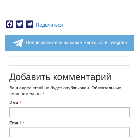
Facebook
Twitter
Telegram
Поделиться
Подписывайтесь на канал Вести.UZ в Telegram
Добавить комментарий
Ваш адрес email не будет опубликован.
Обязательные
поля помечены
*
Имя
*
Email
*