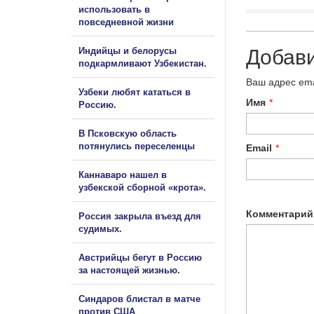
использовать в
повседневной жизни
Индийцы и белорусы
Добав
подкармливают Узбекистан.
Ваш адрес ema
Узбеки любят кататься в
Имя
*
Россию.
В Псковскую область
потянулись переселенцы
Email
*
Каннаваро нашел в
узбекской сборной «крота».
Комментарий
Россия закрыла въезд для
судимых.
Австрийцы бегут в Россию
за настоящей жизнью.
Синдаров блистал в матче
против США