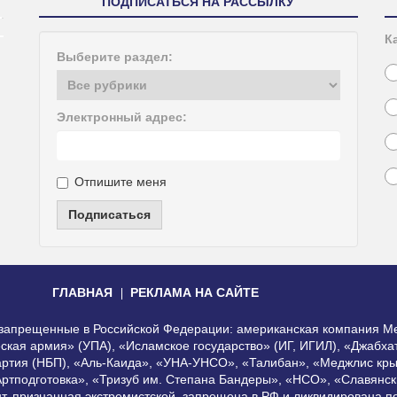
ПОДПИСАТЬСЯ НА РАССЫЛКУ
К
Выберите раздел:
Электронный адрес:
Отпишите меня
Подписаться
ГЛАВНАЯ
РЕКЛАМА НА САЙТЕ
, запрещенные в Российской Федерации: американская компания Me
еская армия» (УПА), «Исламское государство» (ИГ, ИГИЛ), «Джабх
артия (НБП), «Аль-Каида», «УНА-УНСО», «Талибан», «Меджлис кры
Артподготовка», «Тризуб им. Степана Бандеры», «НСО», «Славянск
нт, признанная экстремистской, запрещена в РФ и ликвидирована 