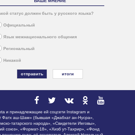
ВАШЕ МНЕНИЕ
акой статус должен быть у русского языка?
Официальный
Язык межнационального общения
Региональный
Никакой
итоги
ta и принадлежащие ей соцсети Instagram и
ат Фатх аш-Шам» (бывшая «Джабхат ан-Нусра»,
мско-татарского народа», «Свидетели Иеговы»,
ий союз», «Формат-18», «Хизб ут-Тахрир», «Фонд
по решению суда; её основатель Алексей Навальный