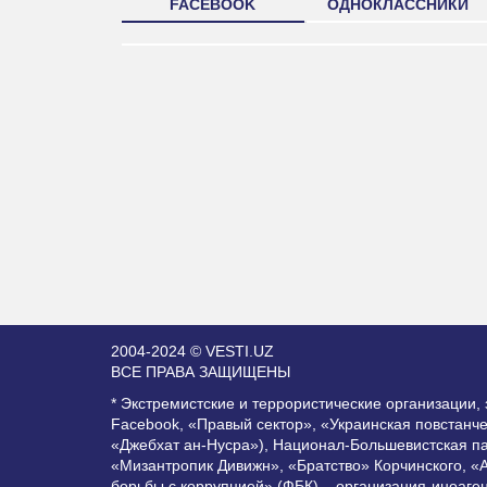
FACEBOOK
ОДНОКЛАССНИКИ
2004-2024 © VESTI.UZ
ВСЕ ПРАВА ЗАЩИЩЕНЫ
* Экстремистские и террористические организации
Facebook, «Правый сектор», «Украинская повстанч
«Джебхат ан-Нусра»), Национал-Большевистская п
«Мизантропик Дивижн», «Братство» Корчинского, «
борьбы с коррупцией» (ФБК) – организация-иноаге