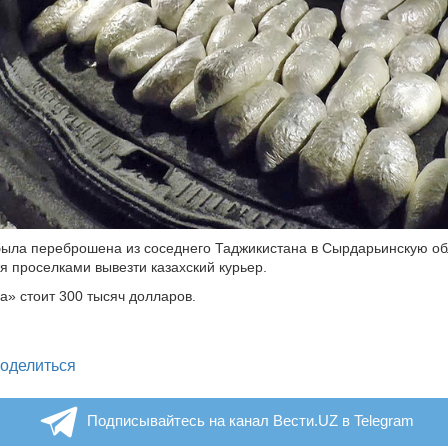
ыла переброшена из соседнего Таджикистана в Сырдарьинскую об
я проселками вывезти казахский курьер.
а» стоит 300 тысяч долларов.
legram
оделиться
Подписывайтесь на канал Вести.UZ в Telegram