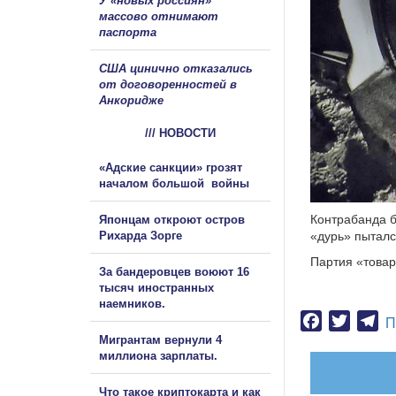
У «новых россиян»
массово отнимают
паспорта
США цинично отказались
от договоренностей в
Анкоридже
/// НОВОСТИ
«Адские санкции» грозят
началом большой войны
Контрабанда б
Японцам откроют остров
Рихарда Зорге
«дурь» пыталс
Партия «товар
За бандеровцев воюют 16
тысяч иностранных
наемников.
Facebook
Twitter
Te
П
Мигрантам вернули 4
миллиона зарплаты.
Что такое криптокарта и как