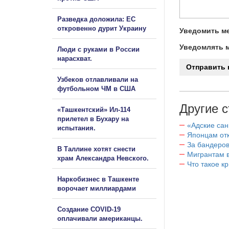
Разведка доложила: ЕС
откровенно дурит Украину
Уведомить ме
Уведомлять м
Люди с руками в России
нарасхват.
Узбеков отлавливали на
футбольном ЧМ в США
Другие с
«Ташкентский» Ил-114
прилетел в Бухару на
«Адские са
испытания.
Японцам отк
За бандеров
В Таллине хотят снести
Мигрантам в
храм Александра Невского.
Что такое к
Наркобизнес в Ташкенте
ворочает миллиардами
Создание COVID-19
оплачивали американцы.