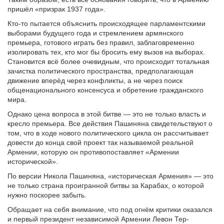
пришёл «призрак 1937 года».
Кто-то пытается объяснить происходящее парламентскими
выборами будущего года и стремлением армянского
премьера, готового играть без правил, заблаговременно
изолировать тех, кто мог бы бросить ему вызов на выборах.
Становится всё более очевидным, что происходит тотальная
зачистка политического пространства, предполагающая
движение вперёд через конфликты, а не через поиск
общенационального консенсуса и обретение гражданского
мира.
Однако цена вопроса в этой битве — это не только власть и
кресло премьера. Все действия Пашиняна свидетельствуют о
том, что в ходе нового политического цикла он рассчитывает
довести до конца свой проект так называемой реальной
Армении, которую он противопоставляет «Армении
исторической».
По версии Никола Пашиняна, «историческая Армения» — это
не только страна проигранной битвы за Карабах, о которой
нужно поскорее забыть.
Обращает на себя внимание, что под огнём критики оказался
и первый президент независимой Армении Левон Тер-