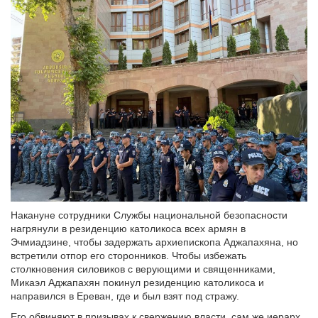
Накануне сотрудники Службы национальной безопасности
нагрянули в резиденцию католикоса всех армян в
Эчмиадзине, чтобы задержать архиепископа Аджапахяна, но
встретили отпор его сторонников. Чтобы избежать
столкновения силовиков с верующими и священниками,
Микаэл Аджапахян покинул резиденцию католикоса и
направился в Ереван, где и был взят под стражу.
Его обвиняют в призывах к свержению власти, сам же иерарх