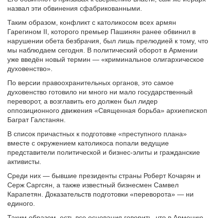
назвал эти обвинения сфабрикованными.
Таким образом, конфликт с католикосом всех армян
Гарегином II, которого премьер Пашинян ранее обвинил в
нарушении обета безбрачия, был лишь прелюдией к тому, что
мы наблюдаем сегодня. В политический оборот в Армении
уже введён новый термин — «криминальное олигархическое
духовенство».
По версии правоохранительных органов, это самое
духовенство готовило ни много ни мало государственный
переворот, а возглавить его должен был лидер
оппозиционного движения «Священная борьба» архиепископ
Баграт Галстанян.
В список причастных к подготовке «преступного плана»
вместе с окружением католикоса попали ведущие
представители политической и бизнес-элиты и гражданские
активисты.
Среди них — бывшие президенты страны Роберт Кочарян и
Серж Саргсян, а также известный бизнесмен Самвел
Карапетян. Доказательств подготовки «переворота» — ни
единого.
Таким образом, есть все основания говорить, что в Армению