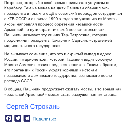
Петросян, который в своё время призывал к уступкам по
Карабаху. Тем не менее на днях Пашинян обвинил экс-
президента в том, что ещё в советский период он сотрудничал
с КГБ СССР и с начала 1990-х годов по указанию из Москвы
якобы направлял процесс обретения независимости
Арменией по пути стратегической несостоятельности.
Пашинян называет эту линию Тер-Петросяна, которую
продолжили президенты Кочарян и Саргсян, «стратегией
марионеточного государства».
Не вызывает сомнения, что это и скрытый выпад в адрес
России, «марионеткой» которой Пашинян видит союзную
Москве Армению своих предшественников. Таким образом,
его претензии к России уходят корнями к истокам
независимого армянского государства, возникшего после
распада СССР.
В общем, Пашинян продолжает сжигать мосты, в то время как
«реальной Арменией» может стать разрушенная им страна.
Сергей Строкань
Facebook
Twitter
Telegram
Поделиться