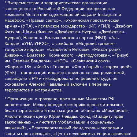
* Экстремистские и террористические организации,
запрещенные в Российской Федерации: американская
компания Meta и принадлежащие ей соцсети Instagram и
Facebook, «Правый сектор», «Украинская повстанческая
армия» (УПА), «Исламское государство» (ИГ, ИГИЛ), «Джабхат
Фатх аш-Шам» (бывшая «Джабхат ан-Нусра», «Джебхат ан-
Нусра»), Национал-Большевистская партия (НБП), «Аль-
Каида», «УНА-УНСО», «Талибан», «Меджлис крымско-
татарского народа», «Свидетели Иеговы», «Мизантропик
Дивижн», «Братство» Корчинского, «Артподготовка», «Тризуб
им. Степана Бандеры», «НСО», «Славянский союз»,
«Формат-18», «Хизб ут-Тахрир», «Фонд борьбы с коррупцией»
(ФБК) – организация-иноагент, признанная экстремистской,
запрещена в РФ и ликвидирована по решению суда; её
основатель Алексей Навальный включён в перечень
террористов и экстремистов.
* Организации и граждане, признанные Минюстом РФ
иноагентами: Международное историко-просветительское,
благотворительное и правозащитное общество «Мемориал»,
Аналитический центр Юрия Левады, фонд «В защиту прав
заключённых», «Институт глобализации и социальных
движений», «Благотворительный фонд охраны здоровья и
защиты прав граждан», «Центр независимых социологических