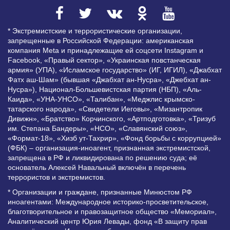
* Экстремистские и террористические организации,
запрещенные в Российской Федерации: американская
компания Meta и принадлежащие ей соцсети Instagram и
Facebook, «Правый сектор», «Украинская повстанческая
армия» (УПА), «Исламское государство» (ИГ, ИГИЛ), «Джабхат
Фатх аш-Шам» (бывшая «Джабхат ан-Нусра», «Джебхат ан-
Нусра»), Национал-Большевистская партия (НБП), «Аль-
Каида», «УНА-УНСО», «Талибан», «Меджлис крымско-
татарского народа», «Свидетели Иеговы», «Мизантропик
Дивижн», «Братство» Корчинского, «Артподготовка», «Тризуб
им. Степана Бандеры», «НСО», «Славянский союз»,
«Формат-18», «Хизб ут-Тахрир», «Фонд борьбы с коррупцией»
(ФБК) – организация-иноагент, признанная экстремистской,
запрещена в РФ и ликвидирована по решению суда; её
основатель Алексей Навальный включён в перечень
террористов и экстремистов.
* Организации и граждане, признанные Минюстом РФ
иноагентами: Международное историко-просветительское,
благотворительное и правозащитное общество «Мемориал»,
Аналитический центр Юрия Левады, фонд «В защиту прав