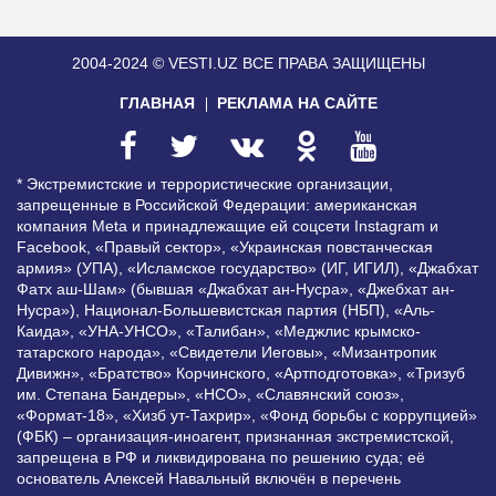
2004-2024 © VESTI.UZ
ВСЕ ПРАВА ЗАЩИЩЕНЫ
ГЛАВНАЯ
РЕКЛАМА НА САЙТЕ
* Экстремистские и террористические организации,
запрещенные в Российской Федерации: американская
компания Meta и принадлежащие ей соцсети Instagram и
Facebook, «Правый сектор», «Украинская повстанческая
армия» (УПА), «Исламское государство» (ИГ, ИГИЛ), «Джабхат
Фатх аш-Шам» (бывшая «Джабхат ан-Нусра», «Джебхат ан-
Нусра»), Национал-Большевистская партия (НБП), «Аль-
Каида», «УНА-УНСО», «Талибан», «Меджлис крымско-
татарского народа», «Свидетели Иеговы», «Мизантропик
Дивижн», «Братство» Корчинского, «Артподготовка», «Тризуб
им. Степана Бандеры», «НСО», «Славянский союз»,
«Формат-18», «Хизб ут-Тахрир», «Фонд борьбы с коррупцией»
(ФБК) – организация-иноагент, признанная экстремистской,
запрещена в РФ и ликвидирована по решению суда; её
основатель Алексей Навальный включён в перечень