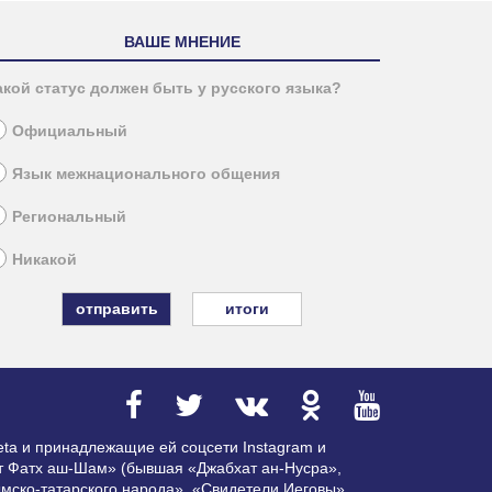
ВАШЕ МНЕНИЕ
акой статус должен быть у русского языка?
Официальный
Язык межнационального общения
Региональный
Никакой
итоги
ta и принадлежащие ей соцсети Instagram и
ат Фатх аш-Шам» (бывшая «Джабхат ан-Нусра»,
мско-татарского народа», «Свидетели Иеговы»,