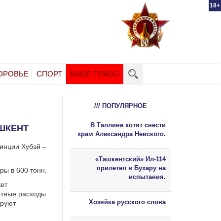
18+
ОРОВЬЕ
СПОРТ
ВАШЕ ПРАВО
/// ПОПУЛЯРНОЕ
В Таллине хотят снести
АШКЕНТ
храм Александра Невского.
винции Хубэй –
«Ташкентский» Ил-114
прилетел в Бухару на
ры в 600 тонн.
испытания.
ет
ртные расходы
Хозяйка русского слова
ируют