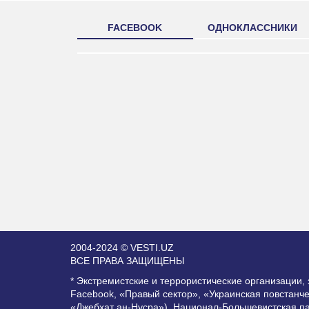
FACEBOOK
ОДНОКЛАССНИКИ
2004-2024 © VESTI.UZ
ВСЕ ПРАВА ЗАЩИЩЕНЫ
* Экстремистские и террористические организации
Facebook, «Правый сектор», «Украинская повстанч
«Джебхат ан-Нусра»), Национал-Большевистская п