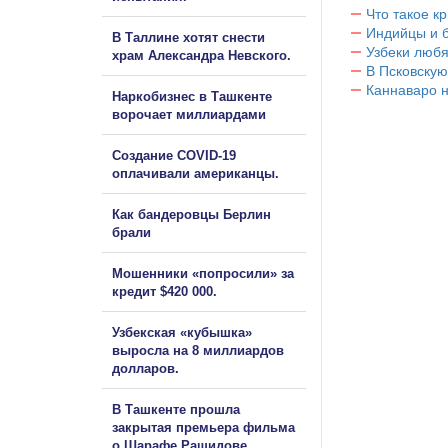
Что такое к
Индийцы и 
В Таллине хотят снести
Узбеки любя
храм Александра Невского.
В Псковскую
Каннаваро н
Наркобизнес в Ташкенте
ворочает миллиардами
Создание COVID-19
оплачивали американцы.
Как бандеровцы Берлин
брали
Мошенники «попросили» за
кредит $420 000.
Узбекская «кубышка»
выросла на 8 миллиардов
долларов.
В Ташкенте прошла
закрытая премьера фильма
о Шарафе Рашидове.