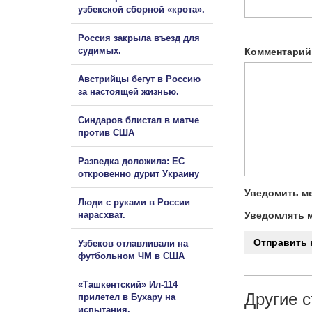
узбекской сборной «крота».
Россия закрыла въезд для
судимых.
Комментарий
Австрийцы бегут в Россию
за настоящей жизнью.
Синдаров блистал в матче
против США
Разведка доложила: ЕС
откровенно дурит Украину
Уведомить ме
Люди с руками в России
нарасхват.
Уведомлять м
Узбеков отлавливали на
футбольном ЧМ в США
«Ташкентский» Ил-114
Другие с
прилетел в Бухару на
испытания.