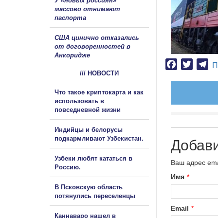
У «новых россиян»
массово отнимают
паспорта
США цинично отказались
от договоренностей в
Анкоридже
Facebook
Twitter
Te
П
/// НОВОСТИ
Что такое криптокарта и как
использовать в
повседневной жизни
Индийцы и белорусы
подкармливают Узбекистан.
Добав
Узбеки любят кататься в
Ваш адрес ema
Россию.
Имя
*
В Псковскую область
потянулись переселенцы
Email
*
Каннаваро нашел в