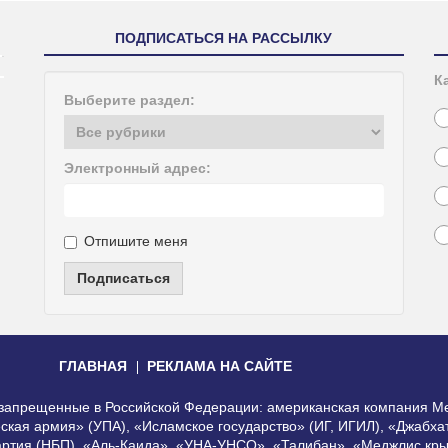
ПОДПИСАТЬСЯ НА РАССЫЛКУ
К
Выберите раздел:
Электронный адрес:
Отпишите меня
Подписаться
ГЛАВНАЯ
РЕКЛАМА НА САЙТЕ
, запрещенные в Российской Федерации: американская компания Me
еская армия» (УПА), «Исламское государство» (ИГ, ИГИЛ), «Джабх
артия (НБП), «Аль-Каида», «УНА-УНСО», «Талибан», «Меджлис кры