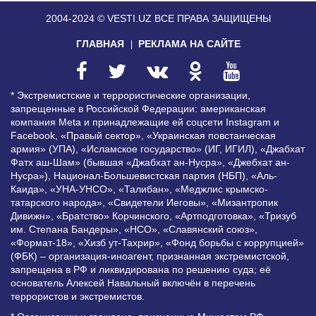
2004-2024 © VESTI.UZ
ВСЕ ПРАВА ЗАЩИЩЕНЫ
ГЛАВНАЯ
РЕКЛАМА НА САЙТЕ
* Экстремистские и террористические организации,
запрещенные в Российской Федерации: американская
компания Meta и принадлежащие ей соцсети Instagram и
Facebook, «Правый сектор», «Украинская повстанческая
армия» (УПА), «Исламское государство» (ИГ, ИГИЛ), «Джабхат
Фатх аш-Шам» (бывшая «Джабхат ан-Нусра», «Джебхат ан-
Нусра»), Национал-Большевистская партия (НБП), «Аль-
Каида», «УНА-УНСО», «Талибан», «Меджлис крымско-
татарского народа», «Свидетели Иеговы», «Мизантропик
Дивижн», «Братство» Корчинского, «Артподготовка», «Тризуб
им. Степана Бандеры», «НСО», «Славянский союз»,
«Формат-18», «Хизб ут-Тахрир», «Фонд борьбы с коррупцией»
(ФБК) – организация-иноагент, признанная экстремистской,
запрещена в РФ и ликвидирована по решению суда; её
основатель Алексей Навальный включён в перечень
террористов и экстремистов.