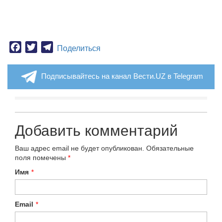
Facebook
Twitter
Telegram
Поделиться
Подписывайтесь на канал Вести.UZ в Telegram
Добавить комментарий
Ваш адрес email не будет опубликован.
Обязательные
поля помечены
*
Имя
*
Email
*