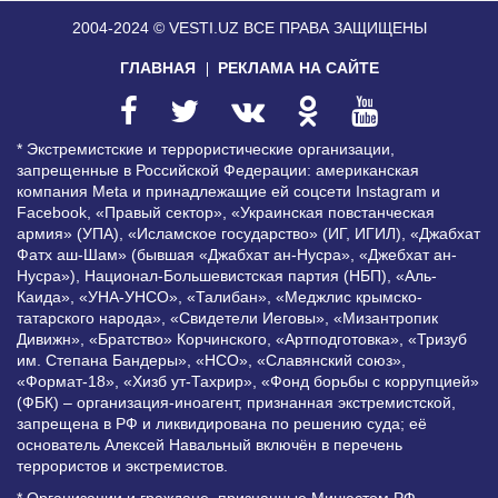
2004-2024 © VESTI.UZ
ВСЕ ПРАВА ЗАЩИЩЕНЫ
ГЛАВНАЯ
РЕКЛАМА НА САЙТЕ
* Экстремистские и террористические организации,
запрещенные в Российской Федерации: американская
компания Meta и принадлежащие ей соцсети Instagram и
Facebook, «Правый сектор», «Украинская повстанческая
армия» (УПА), «Исламское государство» (ИГ, ИГИЛ), «Джабхат
Фатх аш-Шам» (бывшая «Джабхат ан-Нусра», «Джебхат ан-
Нусра»), Национал-Большевистская партия (НБП), «Аль-
Каида», «УНА-УНСО», «Талибан», «Меджлис крымско-
татарского народа», «Свидетели Иеговы», «Мизантропик
Дивижн», «Братство» Корчинского, «Артподготовка», «Тризуб
им. Степана Бандеры», «НСО», «Славянский союз»,
«Формат-18», «Хизб ут-Тахрир», «Фонд борьбы с коррупцией»
(ФБК) – организация-иноагент, признанная экстремистской,
запрещена в РФ и ликвидирована по решению суда; её
основатель Алексей Навальный включён в перечень
террористов и экстремистов.
* Организации и граждане, признанные Минюстом РФ